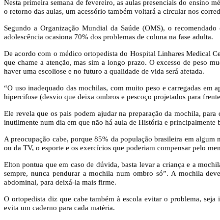
Nesta primeira semana de fevereiro, as aulas presenciais do ensino mé
o retorno das aulas, um acessório também voltará a circular nos corre
Segundo a Organização Mundial da Saúde (OMS), o recomendado é q
adolescência ocasiona 70% dos problemas de coluna na fase adulta.
De acordo com o médico ortopedista do Hospital Linhares Medical Ce
que chame a atenção, mas sim a longo prazo. O excesso de peso mud
haver uma escoliose e no futuro a qualidade de vida será afetada.
“O uso inadequado das mochilas, com muito peso e carregadas em ape
hipercifose (desvio que deixa ombros e pescoço projetados para frent
Ele revela que os pais podem ajudar na preparação da mochila, para 
inutilmente num dia em que não há aula de História e principalmente
A preocupação cabe, porque 85% da população brasileira em algum m
ou da TV, o esporte e os exercícios que poderiam compensar pelo me
Elton pontua que em caso de dúvida, basta levar a criança e a mochil
sempre, nunca pendurar a mochila num ombro só”. A mochila deve f
abdominal, para deixá-la mais firme.
O ortopedista diz que cabe também à escola evitar o problema, seja 
evita um caderno para cada matéria.