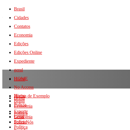
Brasil
Cidades
Contatos
Economia
Edições
Edições Online
Expediente
geral
HOME
Home
No Access
Home
Página de Exemplo
Brasil
Brasil
Polícia
Economia
Esporte
Política
Geral
Economia
Polícia
Sobre Nós
Política