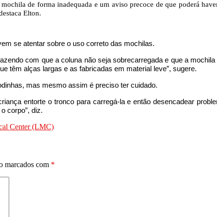
a mochila de forma inadequada e um aviso precoce de que poderá haver 
destaca Elton.
em se atentar sobre o uso correto das mochilas.
fazendo com que a coluna não seja sobrecarregada e que a mochila 
ue têm alças largas e as fabricadas em material leve”, sugere.
odinhas, mas mesmo assim é preciso ter cuidado.
riança entorte o tronco para carregá-la e então desencadear proble
 corpo”, diz.
ical Center (LMC)
ão marcados com
*