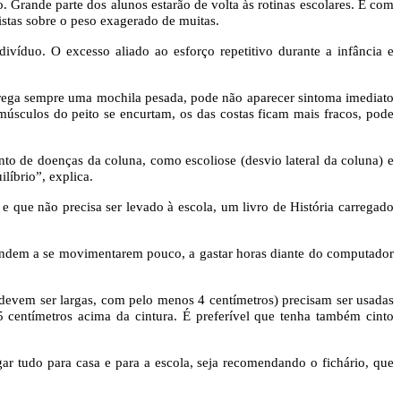
. Grande parte dos alunos estarão de volta às rotinas escolares. E com
istas sobre o peso exagerado de muitas.
duo. O excesso aliado ao esforço repetitivo durante a infância e
rrega sempre uma mochila pesada, pode não aparecer sintoma imediato
sculos do peito se encurtam, os das costas ficam mais fracos, pode
o de doenças da coluna, como escoliose (desvio lateral da coluna) e
líbrio”, explica.
 que não precisa ser levado à escola, um livro de História carregado
endem a se movimentarem pouco, a gastar horas diante do computador
 (devem ser largas, com pelo menos 4 centímetros) precisam ser usadas
centímetros acima da cintura. É preferível que tenha também cinto
ar tudo para casa e para a escola, seja recomendando o fichário, que