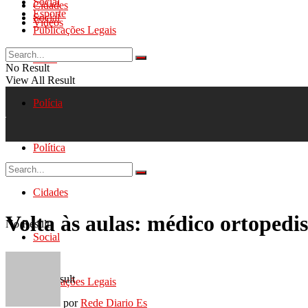
Social
Cidades
Esporte
Social
Videos
Publicações Legais
Geral
No Result
View All Result
Polícia
Política
Cidades
Volta às aulas: médico ortopedis
No Result
Social
View All Result
Publicações Legais
por
Rede Diario Es