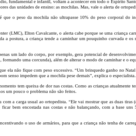
dio, fundamental e infantil, voltam a acontecer em todo o Espírito Santo
dores das unidades de ensino: as mochilas. Mas, vale o alerta de ortoped
ue o peso da mochila não ultrapasse 10% do peso corporal do indiví
nter (LMC), Elton Cavalcante, o alerta cabe porque se uma criança ca
a a postura, a criança tende a caminhar um pouquinho curvada e os mú
nas um lado do corpo, por exemplo, gera potencial de desenvolviment
e, formando uma corcunda), além de alterar o modo de caminhar e o equi
que ela não fique com peso excessivo. “Um brinquedo ganho no Natal e
 bom senso impedem que a mochila pese demais”, explica o especialista.
omento tem queixa de dor nas costas. Como as crianças atualmente t
nos um pouco o problema não são feitos.
a com a carga usual ao ortopedista. “Ele vai mostrar que as duas tiras
icar bem encostada nas costas e não balançando, com a base uns 5 
incentivando o uso de armários, para que a criança não tenha de carreg