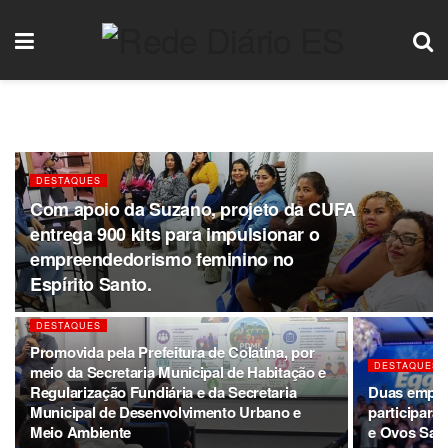
DESTAQUES
Com apoio da Suzano, projeto da CUFA
entrega 900 kits para impulsionar o
empreendedorismo feminino no
Espírito Santo.
DESTAQUES
Promovida pela Prefeitura de Colatina, por
DESTAQUES
meio da Secretaria Municipal de Habitação e
Regularização Fundiária e da Secretaria
Duas empres
Municipal de Desenvolvimento Urbano e
participar
Meio Ambiente
e Ovos Sant