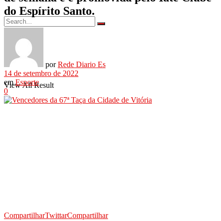
do Espírito Santo.
No Result
por
Rede Diario Es
14 de setembro de 2022
em
Esporte
View All Result
0
Compartilhar
Twittar
Compartilhar