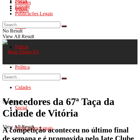
Social
Cidades
Esporte
Social
Videos
Publicações Legais
Geral
No Result
View All Result
Polícia
Política
Cidades
Vencedores da 67ª Taça da
No Result
Social
Cidade de Vitória
View All Result
Publicações Legais
A competição aconteceu no último final
de semana e é promovida pelo Iate Clube