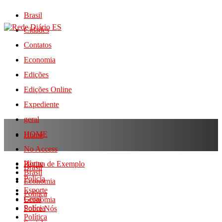
Brasil
Cidades
Contatos
Economia
Edições
Edições Online
Expediente
geral
HOME
Home
No Access
Home
Página de Exemplo
Brasil
Brasil
Polícia
Economia
Esporte
Política
Geral
Economia
Polícia
Sobre Nós
Política