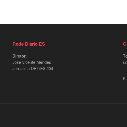
Rede Diário ES
C
Diretor:
Te
José Vicente Mendes
(2
Jornalista DRT/ES 204
9
E-
d