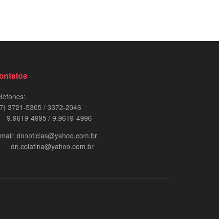
ontatos
lefones:
7) 3721-5305 / 3372-2046
.9619-4995 / 9.9619-4996
mail: dnnoticias@yahoo.com.br
n.colatina@yahoo.com.br