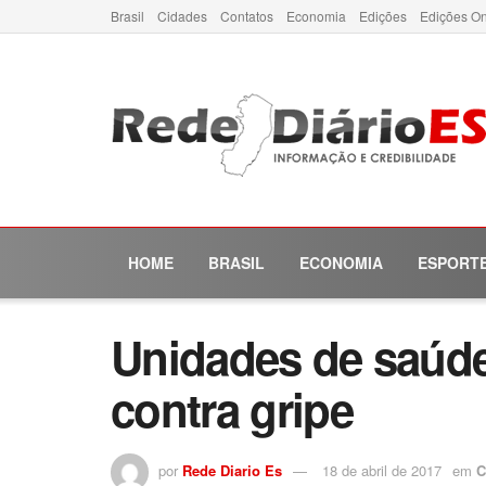
Brasil
Cidades
Contatos
Economia
Edições
Edições On
HOME
BRASIL
ECONOMIA
ESPORT
Unidades de saúde
contra gripe
por
Rede Diario Es
18 de abril de 2017
em
C