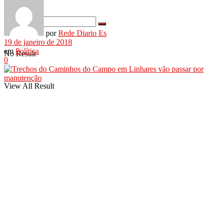
por
Rede Diario Es
19 de janeiro de 2018
em
Política
No Result
0
View All Result