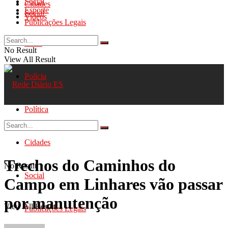
Social
Cidades
Esporte
Social
Videos
Publicações Legais
Geral
No Result
View All Result
Polícia
Política
Cidades
Trechos do Caminhos do
No Result
Social
Campo em Linhares vão passar
por manutenção
View All Result
Publicações Legais