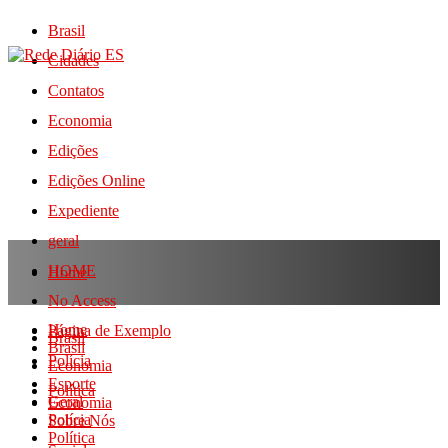
Brasil
Cidades
Contatos
Economia
Edições
Edições Online
Expediente
geral
HOME
Home
No Access
Home
Página de Exemplo
Brasil
Brasil
Polícia
Economia
Esporte
Política
Geral
Economia
Polícia
Sobre Nós
Política