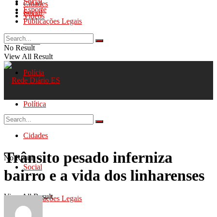
Social
Cidades
Esporte
Social
Videos
Publicações Legais
Geral
No Result
View All Result
Polícia
Política
Cidades
Trânsito pesado inferniza
No Result
Social
bairro e a vida dos linharenses
View All Result
Publicações Legais