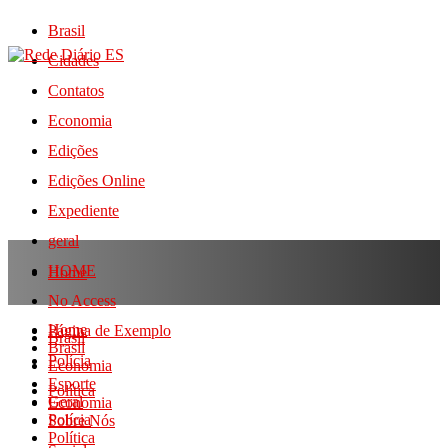
Brasil
Cidades
Contatos
Economia
Edições
Edições Online
Expediente
geral
HOME
Home
No Access
Home
Página de Exemplo
Brasil
Brasil
Polícia
Economia
Esporte
Política
Geral
Economia
Polícia
Sobre Nós
Política