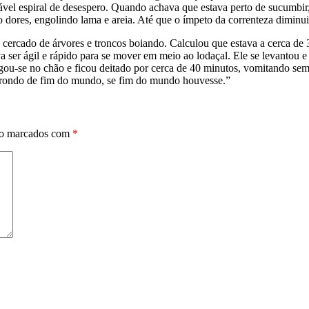
ável espiral de desespero. Quando achava que estava perto de sucumbir,
do dores, engolindo lama e areia. Até que o ímpeto da correnteza diminu
cercado de árvores e troncos boiando. Calculou que estava a cerca de 3
ava ser ágil e rápido para se mover em meio ao lodaçal. Ele se levantou
u-se no chão e ficou deitado por cerca de 40 minutos, vomitando sem p
trondo de fim do mundo, se fim do mundo houvesse.”
ão marcados com
*