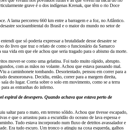
ões que viviam nos povoados rurais e as que vivem na bacia do rio
articularmente grave é o dos indígenas Krenak, que têm o rio Doce
ce. A lama percorreu 660 km entre a barragem e a foz, no Atlântico.
 desastre socioambiental do Brasil e o maior do mundo no setor de
ntendi que só poderia expressar a brutalidade desse desastre se
o do livro que traz o relato de como o funcionário da Samarco
 sua vida em que ele achou que seria tragado para o abismo da morte.
eitos mover-se como uma gelatina. Foi tudo muito rápido, abrupto.
gundos, com as mãos no volante. Achou que estava passando mal.
o. Viu a caminhonete tombando. Desorientado, pensou em correr para a
udo desmoronava. Decidiu, então, correr para a margem direita,
 saía do lugar. Corria sobre o solo em movimento, como se a terra
 para as entranhas do inferno.
el espiral de desespero. Quando achava que estava perto de
iu saltar para o mato, em terreno sólido. Achou que tivesse escapado,
vas e que o arrastou para a escuridão do oceano de lava espessa e
 caminho. Tudo estava incorporado num fluxo de detritos avassalador e
ade. Era tudo escuro. Um tronco o atingiu na coxa esquerda, galhos