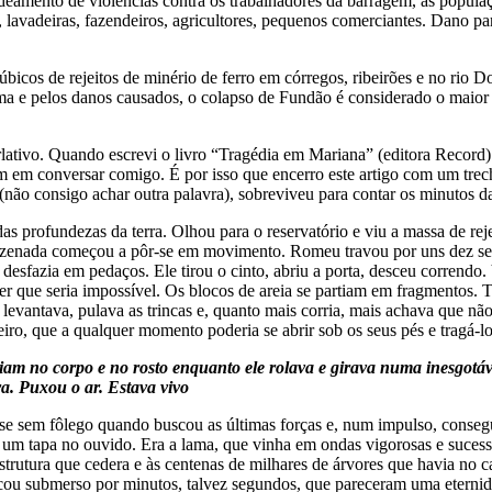
amento de violências contra os trabalhadores da barragem, as populaç
, lavadeiras, fazendeiros, agricultores, pequenos comerciantes. Dano p
cos de rejeitos de minério de ferro em córregos, ribeirões e no rio Do
lama e pelos danos causados, o colapso de Fundão é considerado o maior
tivo. Quando escrevi o livro “Tragédia em Mariana” (editora Record) e
em conversar comigo. É por isso que encerro este artigo com um trech
não consigo achar outra palavra), sobreviveu para contar os minutos da
 profundezas da terra. Olhou para o reservatório e viu a massa de rej
azenada começou a pôr-se em movimento. Romeu travou por uns dez se
 desfazia em pedaços. Ele tirou o cinto, abriu a porta, desceu corrend
 que seria impossível. Os blocos de areia se partiam em fragmentos. T
levantava, pulava as trincas e, quanto mais corria, mais achava que não
ro, que a qualquer momento poderia se abrir sob os seus pés e tragá-lo
iam no corpo e no rosto enquanto ele rolava e girava numa inesgotáv
a. Puxou o ar. Estava vivo
ase sem fôlego quando buscou as últimas forças e, num impulso, consegu
um tapa no ouvido. Era a lama, que vinha em ondas vigorosas e sucessi
estrutura que cedera e às centenas de milhares de árvores que havia no
cou submerso por minutos, talvez segundos, que pareceram uma eternid