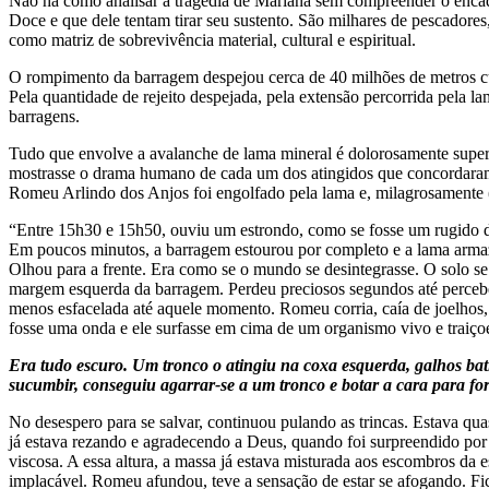
Não há como analisar a tragédia de Mariana sem compreender o encade
Doce e que dele tentam tirar seu sustento. São milhares de pescadores
como matriz de sobrevivência material, cultural e espiritual.
O rompimento da barragem despejou cerca de 40 milhões de metros cúbi
Pela quantidade de rejeito despejada, pela extensão percorrida pela 
barragens.
Tudo que envolve a avalanche de lama mineral é dolorosamente superla
mostrasse o drama humano de cada um dos atingidos que concordaram 
Romeu Arlindo dos Anjos foi engolfado pela lama e, milagrosamente (
“Entre 15h30 e 15h50, ouviu um estrondo, como se fosse um rugido das
Em poucos minutos, a barragem estourou por completo e a lama arm
Olhou para a frente. Era como se o mundo se desintegrasse. O solo se
margem esquerda da barragem. Perdeu preciosos segundos até perceber
menos esfacelada até aquele momento. Romeu corria, caía de joelhos, 
fosse uma onda e ele surfasse em cima de um organismo vivo e traiçoei
Era tudo escuro. Um tronco o atingiu na coxa esquerda, galhos bat
sucumbir, conseguiu agarrar-se a um tronco e botar a cara para for
No desespero para se salvar, continuou pulando as trincas. Estava qu
já estava rezando e agradecendo a Deus, quando foi surpreendido por 
viscosa. A essa altura, a massa já estava misturada aos escombros da 
implacável. Romeu afundou, teve a sensação de estar se afogando. Fi