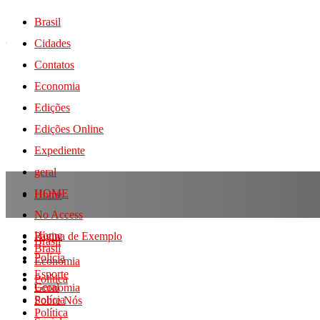
Brasil
Cidades
Contatos
Economia
Edições
Edições Online
Expediente
geral
HOME
Home
No Access
Home
Página de Exemplo
Brasil
Brasil
Polícia
Economia
Esporte
Política
Geral
Economia
Polícia
Sobre Nós
Política