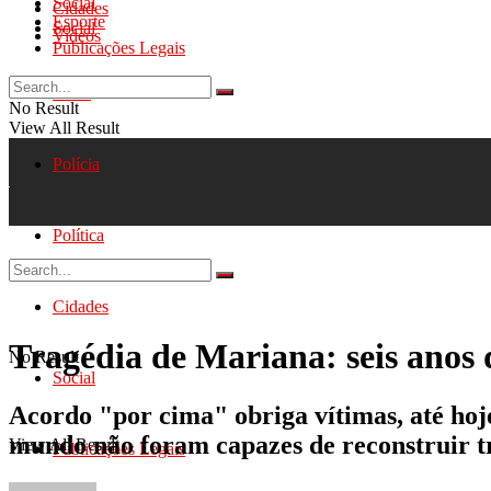
Social
Cidades
Esporte
Social
Videos
Publicações Legais
Geral
No Result
View All Result
Polícia
Política
Cidades
Tragédia de Mariana: seis anos
No Result
Social
Acordo "por cima" obriga vítimas, até hoje
mundo não foram capazes de reconstruir tr
View All Result
Publicações Legais