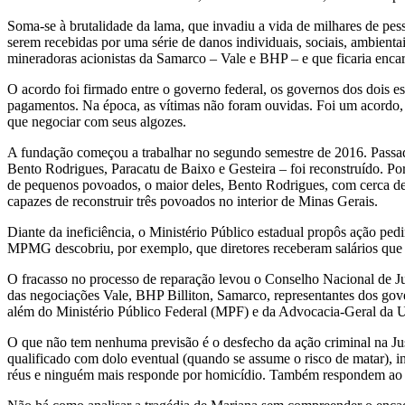
Soma-se à brutalidade da lama, que invadiu a vida de milhares de pess
serem recebidas por uma série de danos individuais, sociais, ambient
mineradoras acionistas da Samarco – Vale e BHP – e que ficaria enca
O acordo foi firmado entre o governo federal, os governos dos dois 
pagamentos. Na época, as vítimas não foram ouvidas. Foi um acordo, 
que negociar com seus algozes.
A fundação começou a trabalhar no segundo semestre de 2016. Passad
Bento Rodrigues, Paracatu de Baixo e Gesteira – foi reconstruído. P
de pequenos povoados, o maior deles, Bento Rodrigues, com cerca de
capazes de reconstruir três povoados no interior de Minas Gerais.
Diante da ineficiência, o Ministério Público estadual propôs ação ped
MPMG descobriu, por exemplo, que diretores receberam salários que
O fracasso no processo de reparação levou o Conselho Nacional de Ju
das negociações Vale, BHP Billiton, Samarco, representantes dos govern
além do Ministério Público Federal (MPF) e da Advocacia-Geral da 
O que não tem nenhuma previsão é o desfecho da ação criminal na Jus
qualificado com dolo eventual (quando se assume o risco de matar), i
réus e ninguém mais responde por homicídio. Também respondem ao pr