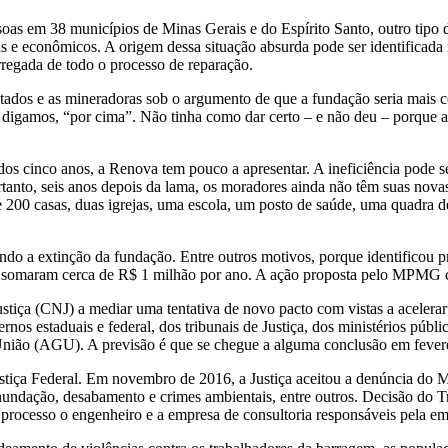
oas em 38 municípios de Minas Gerais e do Espírito Santo, outro tipo de
ais e econômicos. A origem dessa situação absurda pode ser identificad
rregada de todo o processo de reparação.
estados e as mineradoras sob o argumento de que a fundação seria mais
digamos, “por cima”. Não tinha como dar certo – e não deu – porque a 
os cinco anos, a Renova tem pouco a apresentar. A ineficiência pode 
ortanto, seis anos depois da lama, os moradores ainda não têm suas nov
 200 casas, duas igrejas, uma escola, um posto de saúde, uma quadra 
indo a extinção da fundação. Entre outros motivos, porque identificou p
 somaram cerca de R$ 1 milhão por ano. A ação proposta pelo MPMG co
stiça (CNJ) a mediar uma tentativa de novo pacto com vistas a acelerar
os estaduais e federal, dos tribunais de Justiça, dos ministérios públi
União (AGU). A previsão é que se chegue a alguma conclusão em fever
tiça Federal. Em novembro de 2016, a Justiça aceitou a denúncia do M
nundação, desabamento e crimes ambientais, entre outros. Decisão do T
ocesso o engenheiro e a empresa de consultoria responsáveis pela emis