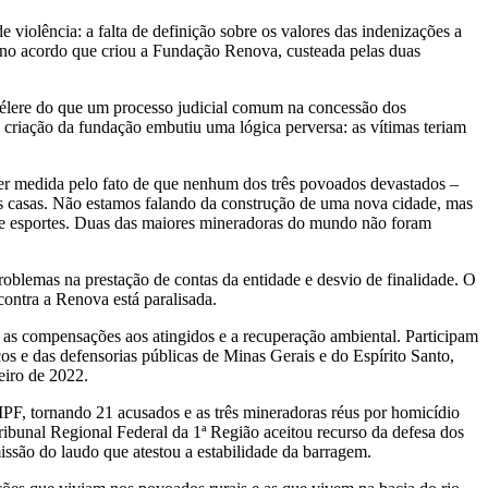
 violência: a falta de definição sobre os valores das indenizações a
a no acordo que criou a Fundação Renova, custeada pelas duas
 célere do que um processo judicial comum na concessão dos
criação da fundação embutiu uma lógica perversa: as vítimas teriam
ser medida pelo fato de que nenhum dos três povoados devastados –
as casas. Não estamos falando da construção de uma nova cidade, mas
de esportes. Duas das maiores mineradoras do mundo não foram
roblemas na prestação de contas da entidade e desvio de finalidade. O
ntra a Renova está paralisada.
 as compensações aos atingidos e a recuperação ambiental. Participam
cos e das defensorias públicas de Minas Gerais e do Espírito Santo,
eiro de 2022.
PF, tornando 21 acusados e as três mineradoras réus por homicídio
ribunal Regional Federal da 1ª Região aceitou recurso da defesa dos
são do laudo que atestou a estabilidade da barragem.