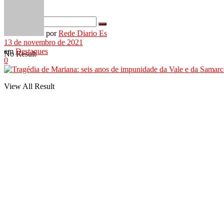
por
Rede Diario Es
13 de novembro de 2021
em
Destaques
No Result
0
View All Result