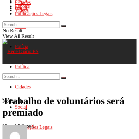
Social
Cidades
Esporte
Social
Videos
Publicações Legais
Geral
No Result
View All Result
Polícia
Política
Cidades
Trabalho de voluntários será
No Result
Social
premiado
View All Result
Publicações Legais