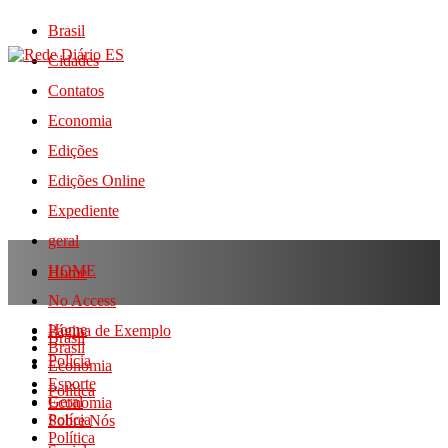
Brasil
Cidades
Contatos
Economia
Edições
Edições Online
Expediente
geral
HOME
Home
No Access
Home
Página de Exemplo
Brasil
Brasil
Polícia
Economia
Esporte
Política
Geral
Economia
Polícia
Sobre Nós
Política