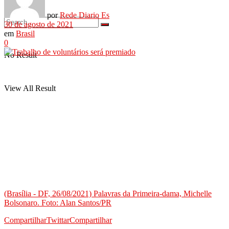
por
Rede Diario Es
30 de agosto de 2021
em
Brasil
0
No Result
View All Result
(Brasília - DF, 26/08/2021) Palavras da Primeira-dama, Michelle
Bolsonaro. Foto: Alan Santos/PR
Compartilhar
Twittar
Compartilhar