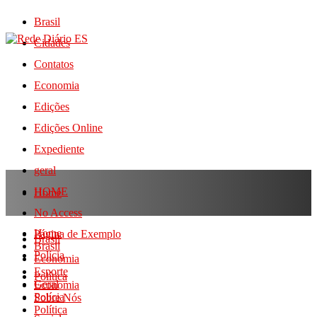
Brasil
Cidades
Contatos
Economia
Edições
Edições Online
Expediente
geral
HOME
Home
No Access
Home
Página de Exemplo
Brasil
Brasil
Polícia
Economia
Esporte
Política
Geral
Economia
Polícia
Sobre Nós
Política