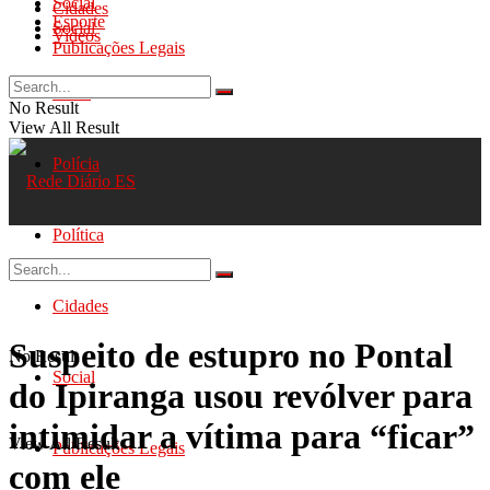
Social
Cidades
Esporte
Social
Videos
Publicações Legais
Geral
No Result
View All Result
Polícia
Política
Cidades
Suspeito de estupro no Pontal
No Result
Social
do Ipiranga usou revólver para
intimidar a vítima para “ficar”
View All Result
Publicações Legais
com ele