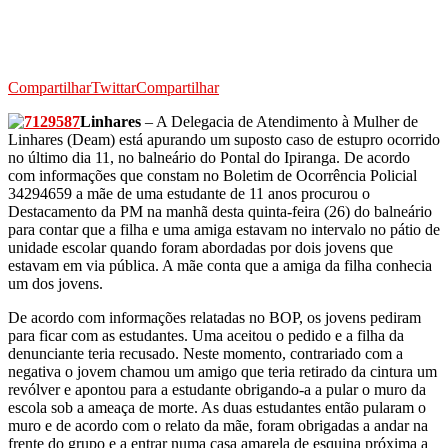
Compartilhar
Twittar
Compartilhar
Linhares
– A Delegacia de Atendimento à Mulher de
Linhares (Deam) está apurando um suposto caso de estupro ocorrido
no último dia 11, no balneário do Pontal do Ipiranga. De acordo
com informações que constam no Boletim de Ocorrência Policial
34294659 a mãe de uma estudante de 11 anos procurou o
Destacamento da PM na manhã desta quinta-feira (26) do balneário
para contar que a filha e uma amiga estavam no intervalo no pátio de
unidade escolar quando foram abordadas por dois jovens que
estavam em via pública. A mãe conta que a amiga da filha conhecia
um dos jovens.
De acordo com informações relatadas no BOP, os jovens pediram
para ficar com as estudantes. Uma aceitou o pedido e a filha da
denunciante teria recusado. Neste momento, contrariado com a
negativa o jovem chamou um amigo que teria retirado da cintura um
revólver e apontou para a estudante obrigando-a a pular o muro da
escola sob a ameaça de morte. As duas estudantes então pularam o
muro e de acordo com o relato da mãe, foram obrigadas a andar na
frente do grupo e a entrar numa casa amarela de esquina próxima a