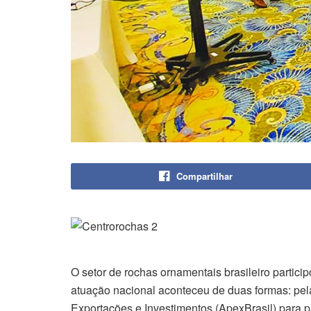
Compartilhar
O setor de rochas ornamentais brasileiro partic
atuação nacional aconteceu de duas formas: pe
Exportações e Investimentos (ApexBrasil) para pa