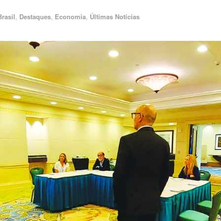
Brasil
,
Destaques
,
Economia
,
Últimas Notícias