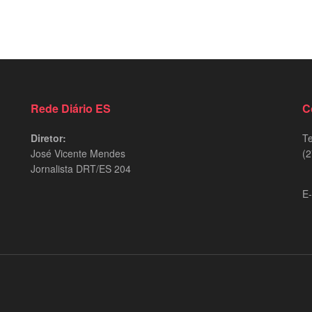
Rede Diário ES
C
Diretor:
Te
José Vicente Mendes
(2
Jornalista DRT/ES 204
9
E-
d