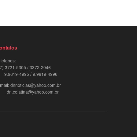
ontatos
lefones:
7) 3721-5305 / 3372-2046
.9619-4995 / 9.9619-4996
mail: dnnoticias@yahoo.com.br
n.colatina@yahoo.com.br