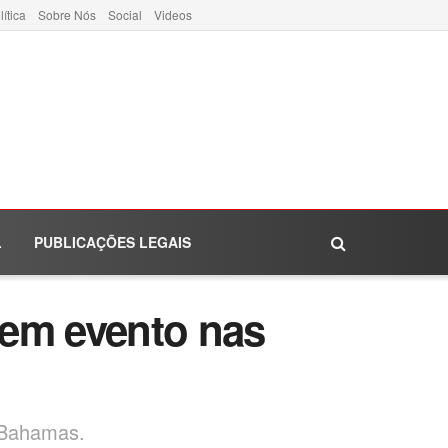
lítica
Sobre Nós
Social
Videos
L
PUBLICAÇÕES LEGAIS
 em evento nas
s Bahamas.