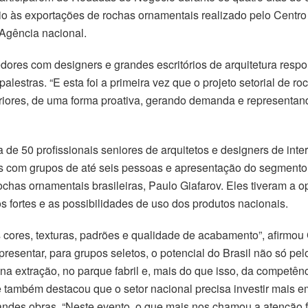
poio às exportações de rochas ornamentais realizado pelo Centr
Agência nacional.
ores com designers e grandes escritórios de arquitetura respon
lestras. “E esta foi a primeira vez que o projeto setorial de 
riores, de uma forma proativa, gerando demanda e representand
ca de 50 profissionais seniores de arquitetos e designers de int
s com grupos de até seis pessoas e apresentação do segmento 
ochas ornamentais brasileiras, Paulo Giafarov. Eles tiveram a op
s fortes e as possibilidades de uso dos produtos nacionais.
ores, texturas, padrões e qualidade de acabamento”, afirmou 
resentar, para grupos seletos, o potencial do Brasil não só pel
na extração, no parque fabril e, mais do que isso, da competê
 também destacou que o setor nacional precisa investir mais em
ndes obras. “Neste evento, o que mais nos chamou a atenção fo