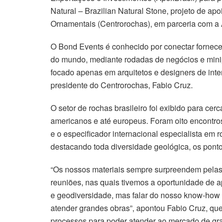
Natural – Brazilian Natural Stone, projeto de a
Ornamentais (Centrorochas), em parceria com a 
O Bond Events é conhecido por conectar forneced
do mundo, mediante rodadas de negócios e minipa
focado apenas em arquitetos e designers de inte
presidente do Centrorochas, Fabio Cruz.
O setor de rochas brasileiro foi exibido para cer
americanos e até europeus. Foram oito encontro
e o especificador internacional especialista em r
destacando toda diversidade geológica, os ponto
“Os nossos materiais sempre surpreendem pelas c
reuniões, nas quais tivemos a oportunidade de ap
e geodiversidade, mas falar do nosso know-how 
atender grandes obras”, apontou Fabio Cruz, que
processos para poder atender ao mercado de gra