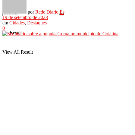
por
Rede Diario Es
19 de setembro de 2023
em
Cidades
,
Destaques
0
No Result
View All Result