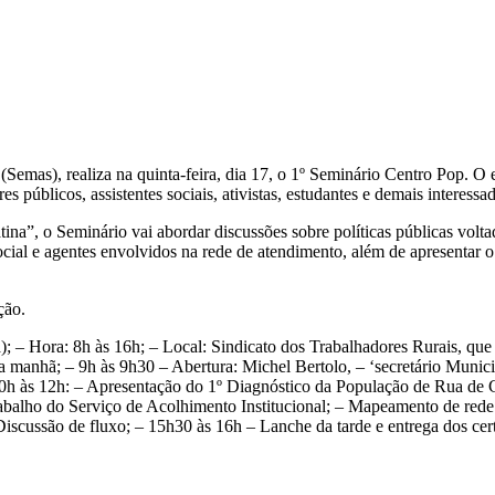
l (Semas), realiza na quinta-feira, dia 17, o 1º Seminário Centro Pop.
es públicos, assistentes sociais, ativistas, estudantes e demais interessa
a”, o Seminário vai abordar discussões sobre políticas públicas voltad
social e agentes envolvidos na rede de atendimento, além de apresentar
ção.
); – Hora: 8h às 16h; – Local: Sindicato dos Trabalhadores Rurais, que
manhã; – 9h às 9h30 – Abertura: Michel Bertolo, – ‘secretário Municip
10h às 12h: – Apresentação do 1º Diagnóstico da População de Rua de C
abalho do Serviço de Acolhimento Institucional; – Mapeamento de red
scussão de fluxo; – 15h30 às 16h – Lanche da tarde e entrega dos cert