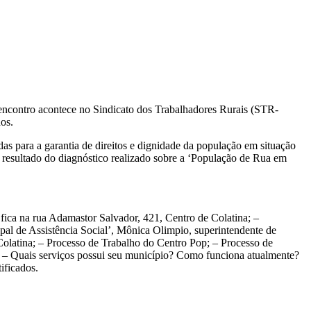
 O encontro acontece no Sindicato dos Trabalhadores Rurais (STR-
dos.
as para a garantia de direitos e dignidade da população em situação
 o resultado do diagnóstico realizado sobre a ‘População de Rua em
 fica na rua Adamastor Salvador, 421, Centro de Colatina; –
al de Assistência Social’, Mônica Olimpio, superintendente de
olatina; – Processo de Trabalho do Centro Pop; – Processo de
e – Quais serviços possui seu município? Como funciona atualmente?
ificados.