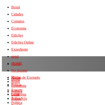
Brasil
Cidades
Contatos
Economia
Edições
Edições Online
Expediente
geral
HOME
Home
No Access
Home
Página de Exemplo
Brasil
Brasil
Polícia
Economia
Esporte
Política
Geral
Economia
Polícia
Sobre Nós
Política