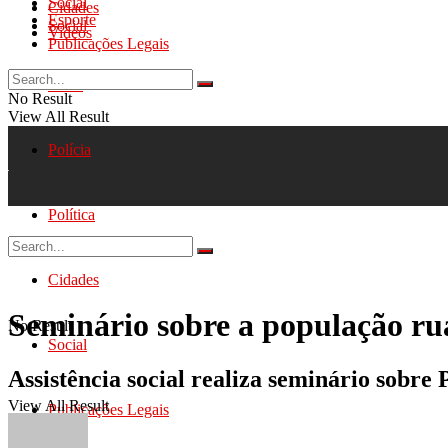
Social
Cidades
Esporte
Social
Videos
Publicações Legais
Geral
No Result
View All Result
Polícia
Política
Cidades
Seminário sobre a população ru
No Result
Social
Assistência social realiza seminário sobr
View All Result
Publicações Legais