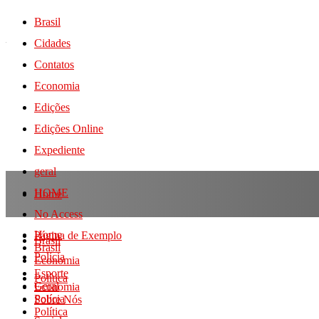
Brasil
Cidades
Contatos
Economia
Edições
Edições Online
Expediente
geral
HOME
Home
No Access
Home
Página de Exemplo
Brasil
Brasil
Polícia
Economia
Esporte
Política
Geral
Economia
Polícia
Sobre Nós
Política