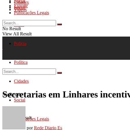
Social
Cidades
Esporte
Social
Videos
Publicações Legais
Geral
No Result
View All Result
Polícia
Política
Cidades
Secretarias em Linhares incent
No Result
Social
View All Result
Publicações Legais
por
Rede Diario Es