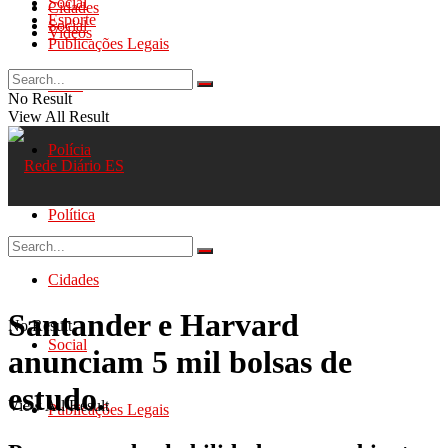
Social
Cidades
Esporte
Social
Videos
Publicações Legais
Geral
No Result
View All Result
Polícia
Política
Cidades
Santander e Harvard
No Result
Social
anunciam 5 mil bolsas de
estudo.
View All Result
Publicações Legais