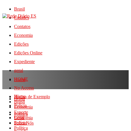
Brasil
Cidades
Contatos
Economia
Edições
Edições Online
Expediente
geral
HOME
Home
No Access
Home
Página de Exemplo
Brasil
Brasil
Polícia
Economia
Esporte
Política
Geral
Economia
Polícia
Sobre Nós
Política