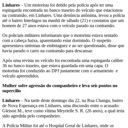
Linhares
– Um motorista foi detido pela polícia após ter uma
espingarda encontrada no banco traseiro do veículo que estacionou
na contramão, em Linhares. Uma denúncia anônima, levou a polícia
até o bairro Interlagos na manhã de sábado (21) e constatou que um
homem de 27 anos estava com o veículo parado na contramão.
Os policiais militares informaram que o motorista estava sentado
com a cabeça baixa, aparentando estar dormindo. O suspeito
apresentava sintomas de embriaguez e ao ser questionado, disse que
havia parado o carro na contramão para descansar.
Após uma revista no veículo foi encontrada uma espingarda calibre
36 no banco traseiro, que estava guardada em uma capa. O
motorista foi conduzido ao DPJ juntamente com o armamento e
veículo apreendidos.
Mulher sofre agressão do companheiro e leva seis pontos no
supercilio
Linhares
– Na tarde deste domingo dia 22, na Rua Changu, bairro
de Nova Esperança em Linhares, uma discussão entre o acusado:
Gleison M., teve como vítima Meyrielle S. R. (26 anos), a qual teria
sido agredida pelo companheiro.
A Polícia Militar foi até o Hospital Geral de Linhares, onde os