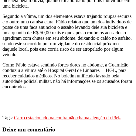
bicicleta pela rodovia, quando foi abordado por dois indivíduos em
uma bicicleta.
Segundo a vítima, um dos elementos estava trajando roupas escuras
e o outro uma camisa clara. Fábio relatou que um dos indivíduos de
posse de uma faca anunciou o assalto levando dele sua bicicleta e
uma quantia de R$ 50,00 reais e que após o roubo os acusados o
agrediram com chutes em seu abdome, deixando-o caído no asfalto,
sendo este socorrido por um vigilante do residencial próximo
daquele local, pois este corria risco de ser atropelado por algum
veículo.
Como Fábio estava sentindo fortes dores no abdome, a Guarnição
conduziu a vítima até o Hospital Geral de Linhares – HGL, para
receber cuidados médicos. No boletim unificado lavrado pela
autoridade policial militar, não há informações se os acusados foram
encontrados.
Tags:
Carro estacionado na contramão chama atenção da PM-
Deixe um comentário