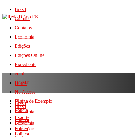
Brasil
Cidades
Contatos
Economia
Edições
Edições Online
Expediente
geral
HOME
Home
No Access
Home
Página de Exemplo
Brasil
Brasil
Polícia
Economia
Esporte
Política
Geral
Economia
Polícia
Sobre Nós
Política