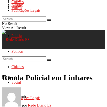
Social
Cidades
Esporte
Social
Videos
Publicações Legais
Geral
No Result
View All Result
Polícia
Política
Cidades
Ronda Policial em Linhares
No Result
Social
View All Result
Publicações Legais
por
Rede Diario Es