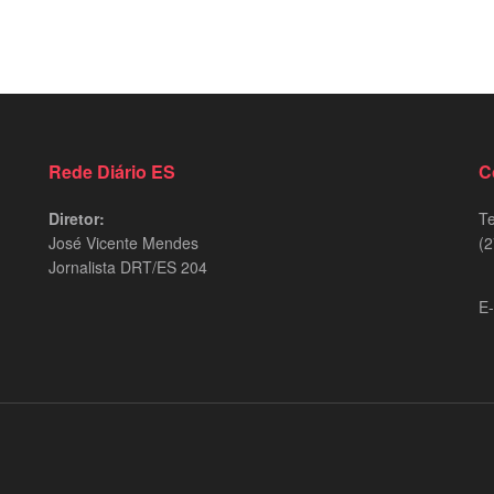
Rede Diário ES
C
Diretor:
Te
José Vicente Mendes
(2
Jornalista DRT/ES 204
9
E-
d