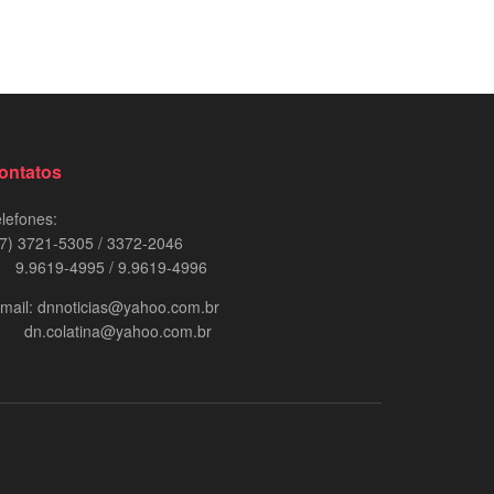
ontatos
lefones:
7) 3721-5305 / 3372-2046
.9619-4995 / 9.9619-4996
mail: dnnoticias@yahoo.com.br
n.colatina@yahoo.com.br