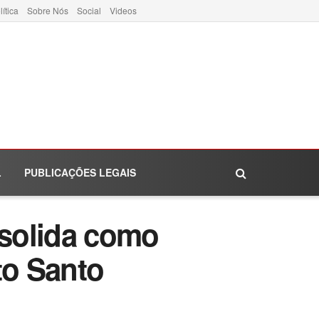
lítica
Sobre Nós
Social
Videos
L
PUBLICAÇÕES LEGAIS
nsolida como
to Santo