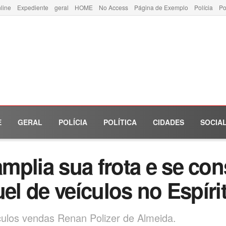
line
Expediente
geral
HOME
No Access
Página de Exemplo
Polícia
Po
E
GERAL
POLÍCIA
POLÍTICA
CIDADES
SOCIA
mplia sua frota e se co
uel de veículos no Espíri
ículos vendas Renan Polizer de Almeida.