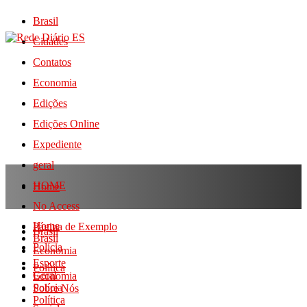
Brasil
Cidades
Contatos
Economia
Edições
Edições Online
Expediente
geral
HOME
Home
No Access
Home
Página de Exemplo
Brasil
Brasil
Polícia
Economia
Esporte
Política
Geral
Economia
Polícia
Sobre Nós
Política