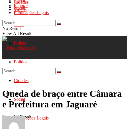
Social
Cidades
Esporte
Social
Videos
Publicações Legais
Geral
No Result
View All Result
Polícia
Política
Cidades
Queda de braço entre Câmara
No Result
Social
e Prefeitura em Jaguaré
View All Result
Publicações Legais