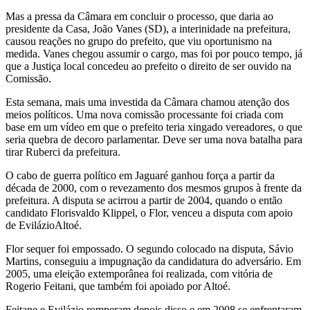
Mas a pressa da Câmara em concluir o processo, que daria ao
presidente da Casa, João Vanes (SD), a interinidade na prefeitura,
causou reações no grupo do prefeito, que viu oportunismo na
medida. Vanes chegou assumir o cargo, mas foi por pouco tempo, já
que a Justiça local concedeu ao prefeito o direito de ser ouvido na
Comissão.
Esta semana, mais uma investida da Câmara chamou atenção dos
meios políticos. Uma nova comissão processante foi criada com
base em um vídeo em que o prefeito teria xingado vereadores, o que
seria quebra de decoro parlamentar. Deve ser uma nova batalha para
tirar Ruberci da prefeitura.
O cabo de guerra político em Jaguaré ganhou força a partir da
década de 2000, com o revezamento dos mesmos grupos à frente da
prefeitura. A disputa se acirrou a partir de 2004, quando o então
candidato Florisvaldo Klippel, o Flor, venceu a disputa com apoio
de EvilázioAltoé.
Flor sequer foi empossado. O segundo colocado na disputa, Sávio
Martins, conseguiu a impugnação da candidatura do adversário. Em
2005, uma eleição extemporânea foi realizada, com vitória de
Rogerio Feitani, que também foi apoiado por Altoé.
Feitane e Evilázio romperam depois disso e em 2008 se enfrentaram