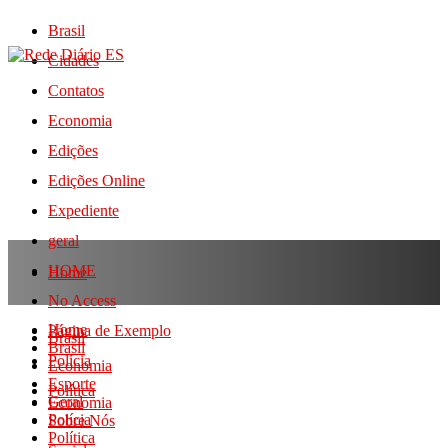
Brasil
Cidades
Contatos
Economia
Edições
Edições Online
Expediente
geral
HOME
Home
No Access
Home
Página de Exemplo
Brasil
Brasil
Polícia
Economia
Esporte
Política
Geral
Economia
Polícia
Sobre Nós
Política