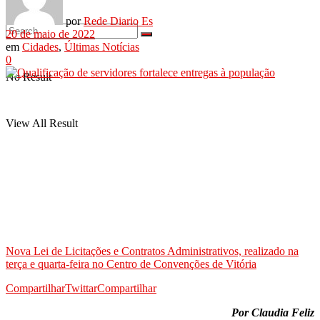
por
Rede Diario Es
20 de maio de 2022
em
Cidades
,
Últimas Notícias
0
No Result
View All Result
Nova Lei de Licitações e Contratos Administrativos, realizado na
terça e quarta-feira no Centro de Convenções de Vitória
Compartilhar
Twittar
Compartilhar
Por Claudia Feliz