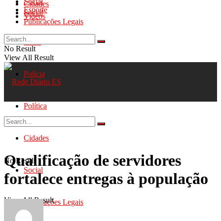
Social
Cidades
Esporte
Social
Videos
Publicações Legais
Geral
No Result
View All Result
Polícia
Política
Cidades
Qualificação de servidores
No Result
Social
fortalece entregas à população
View All Result
Publicações Legais