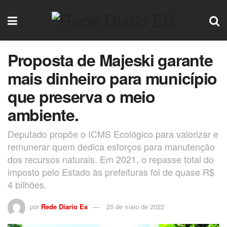
Proposta de Majeski garante
mais dinheiro para município
que preserva o meio
ambiente.
Deputado propõe o ICMS Ecológico para valorizar e
remunerar quem dedica esforços para manutenção
dos recursos naturais. Em 2021, o repasse total do
imposto pelo Estado às prefeituras foi de quase R$
4 bilhões.
por
Rede Diario Es
25 de maio de 2022