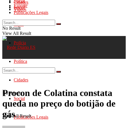
Social
Cidades
Esporte
Social
Videos
Publicações Legais
Geral
No Result
View All Result
Polícia
Política
Cidades
Procon de Colatina constata
No Result
Social
queda no preço do botijão de
gás
View All Result
Publicações Legais