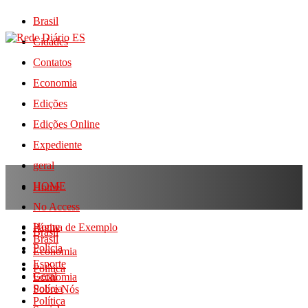
Brasil
Cidades
Contatos
Economia
Edições
Edições Online
Expediente
geral
HOME
Home
No Access
Home
Página de Exemplo
Brasil
Brasil
Polícia
Economia
Esporte
Política
Geral
Economia
Polícia
Sobre Nós
Política