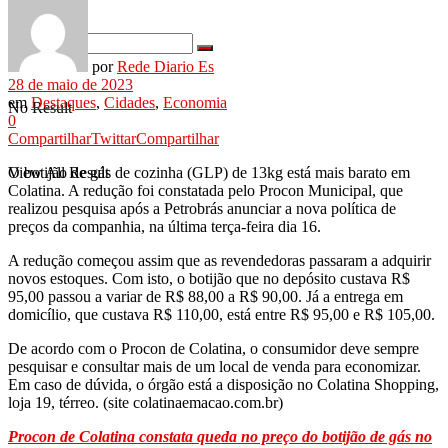
por
Rede Diario Es
28 de maio de 2023
em
Destaques
,
Cidades
,
Economia
No Result
0
Compartilhar
Twittar
Compartilhar
O botijão de gás de cozinha (GLP) de 13kg está mais barato em
View All Result
Colatina. A redução foi constatada pelo Procon Municipal, que
realizou pesquisa após a Petrobrás anunciar a nova política de
preços da companhia, na última terça-feira dia 16.
A redução começou assim que as revendedoras passaram a adquirir
novos estoques. Com isto, o botijão que no depósito custava R$
95,00 passou a variar de R$ 88,00 a R$ 90,00. Já a entrega em
domicílio, que custava R$ 110,00, está entre R$ 95,00 e R$ 105,00.
De acordo com o Procon de Colatina, o consumidor deve sempre
pesquisar e consultar mais de um local de venda para economizar.
Em caso de dúvida, o órgão está a disposição no Colatina Shopping,
loja 19, térreo. (site colatinaemacao.com.br)
Procon de Colatina constata queda no preço do botijão de gás no