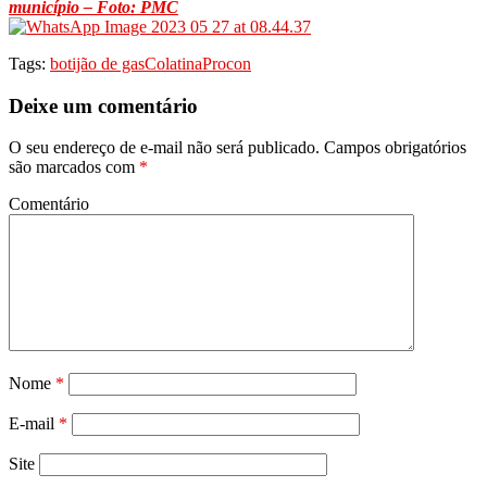
município – Foto: PMC
Tags:
botijão de gas
Colatina
Procon
Deixe um comentário
O seu endereço de e-mail não será publicado.
Campos obrigatórios
são marcados com
*
Comentário
Nome
*
E-mail
*
Site