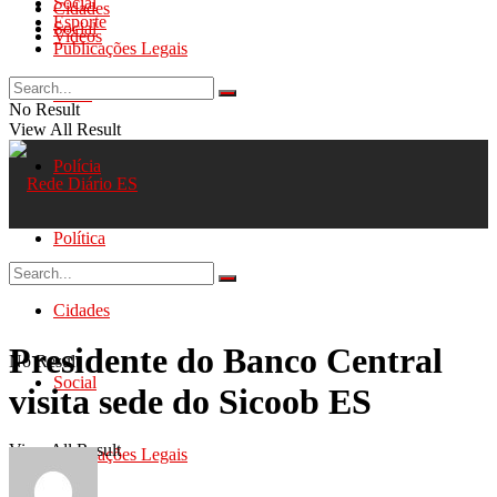
Social
Cidades
Esporte
Social
Videos
Publicações Legais
Geral
No Result
View All Result
Polícia
Política
Cidades
Presidente do Banco Central
No Result
Social
visita sede do Sicoob ES
View All Result
Publicações Legais