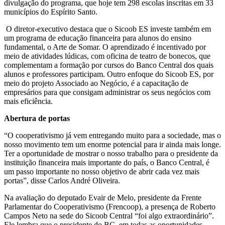
divulgação do programa, que hoje tem 298 escolas inscritas em 33
municípios do Espírito Santo.
O diretor-executivo destaca que o Sicoob ES investe também em
um programa de educação financeira para alunos do ensino
fundamental, o Arte de Somar. O aprendizado é incentivado por
meio de atividades lúdicas, com oficina de teatro de bonecos, que
complementam a formação por cursos do Banco Central dos quais
alunos e professores participam. Outro enfoque do Sicoob ES, por
meio do projeto Associado ao Negócio, é a capacitação de
empresários para que consigam administrar os seus negócios com
mais eficiência.
Abertura de portas
“O cooperativismo já vem entregando muito para a sociedade, mas o
nosso movimento tem um enorme potencial para ir ainda mais longe.
Ter a oportunidade de mostrar o nosso trabalho para o presidente da
instituição financeira mais importante do país, o Banco Central, é
um passo importante no nosso objetivo de abrir cada vez mais
portas”, disse Carlos André Oliveira.
Na avaliação do
deputado Evair de Melo, presidente da Frente
Parlamentar do Cooperativismo (Frencoop),
a presença de
Roberto
Campos Neto na sede do Sicoob Central “foi algo extraordinário”.
Ele lembra que o presidente do BC, em todas as oportunidades,