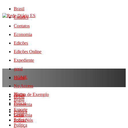
Brasil
Cidades
Contatos
Economia
Edições
Edições Online
Expediente
geral
HOME
Home
No Access
Home
Página de Exemplo
Brasil
Brasil
Polícia
Economia
Esporte
Política
Geral
Economia
Polícia
Sobre Nós
Política