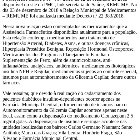
disponível no site da PMC, link secretaria de Saúde, REMUME. No
dia 03 de dezembro de 2018 a Relação Municipal de Medicamentos
– REMUME foi atualizada mediante Decreto nº 22.383/2018.
Nessa nova relação estão contemplados os medicamentos que a
Assistência Farmacêutica disponibiliza atualmente para a população.
Esta relação contempla medicamentos para tratamento de
Hipertensão Arterial, Diabetes, Asma, e outras doenças crônicas,
Hiperplasia Prostática Benigna, Reposição Hormonal Osteoporose,
Medicamentos dos Programas Planejamento Familiar e
Suplementação de Ferro, além de antimicrobianos, anti-
inflamatórios, analgésicos, antitérmicos, medicamentos fitoterápicos,
insulina NPH e Regular, medicamentos sujeitos ao controle especial,
insumos para automonitoramento da Glicemia Capilar, dentre outros
fármacos.
Vale ressaltar, que devido à realização do cadastramento dos
pacientes diabéticos insulino-dependentes ocorrer apenas na
Farmácia Municipal Central, o fornecimento de insumos para o
Automonitoramento da Glicemia Capilar acontece apenas neste
local, assim como a dispensação do medicamento Clonazepam 2,5
mg/ml gotas. A dispensação de insulina e seringas acontece nas
unidades localizadas nos bairros: Carlos Germano Nauman; Santo
Antônio; Maria das Graças; Vila Lenira, Honório Fraga, São
Silvano e Farmácia Municipal Central.