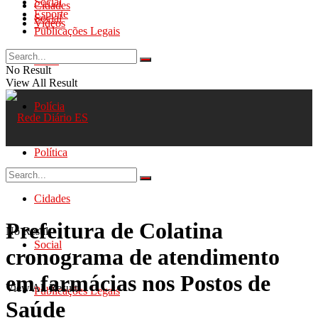
Social
Cidades
Esporte
Social
Videos
Publicações Legais
Geral
No Result
View All Result
Polícia
Política
Cidades
Prefeitura de Colatina
No Result
Social
cronograma de atendimento
em farmácias nos Postos de
View All Result
Publicações Legais
Saúde