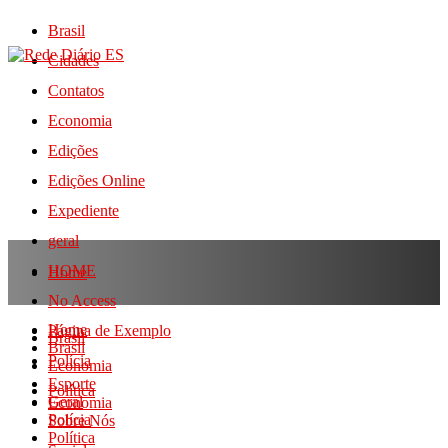
Brasil
Cidades
Contatos
Economia
Edições
Edições Online
Expediente
geral
HOME
Home
No Access
Home
Página de Exemplo
Brasil
Brasil
Polícia
Economia
Esporte
Política
Geral
Economia
Polícia
Sobre Nós
Política