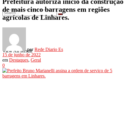
Prefeitura autoriza início da construção
de mais cinco barragens em regiões
agrícolas de Linhares.
No Result
por
Rede Diario Es
View All Result
15 de junho de 2022
em
Destaques
,
Geral
0