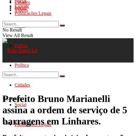
Social
Cidades
Esporte
Social
Videos
Publicações Legais
Geral
No Result
View All Result
Polícia
Política
Cidades
Prefeito Bruno Marianelli
No Result
Social
assina a ordem de serviço de 5
barragens em Linhares.
View All Result
Publicações Legais