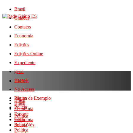
Brasil
Cidades
Contatos
Economia
Edições
Edições Online
Expediente
geral
HOME
Home
No Access
Home
Página de Exemplo
Brasil
Brasil
Polícia
Economia
Esporte
Política
Geral
Economia
Polícia
Sobre Nós
Política