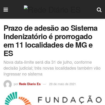
Prazo de adesão ao Sistema
Indenizatório é prorrogado
em 11 localidades de MG e
ES
Nova data-limite será dia 31 de julho, conforme
decisão judicial; três novas localidades também vão
ingressar no sistema
por
Rede Diario Es
29 de maio de 2021