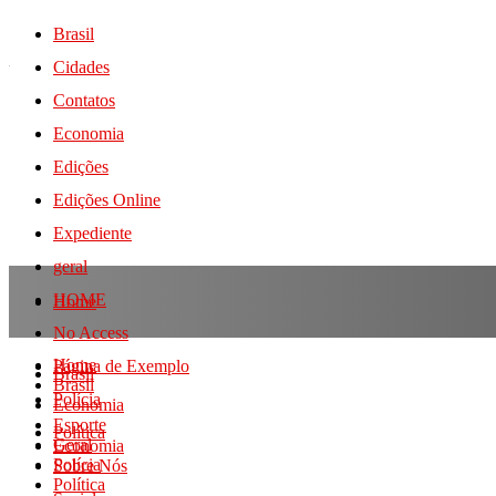
Brasil
Cidades
Contatos
Economia
Edições
Edições Online
Expediente
geral
HOME
Home
No Access
Home
Página de Exemplo
Brasil
Brasil
Polícia
Economia
Esporte
Política
Geral
Economia
Polícia
Sobre Nós
Política