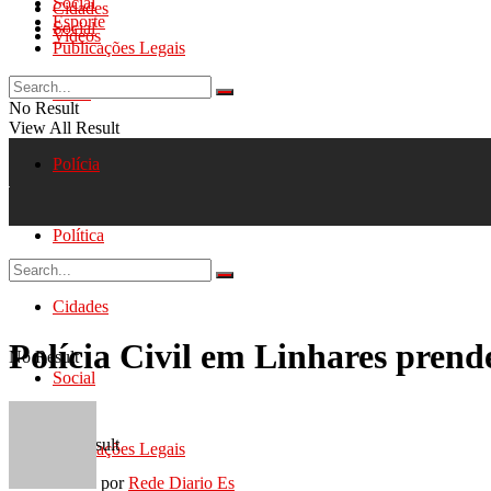
Social
Cidades
Esporte
Social
Videos
Publicações Legais
Geral
No Result
View All Result
Polícia
Política
Cidades
Polícia Civil em Linhares prend
No Result
Social
View All Result
Publicações Legais
por
Rede Diario Es