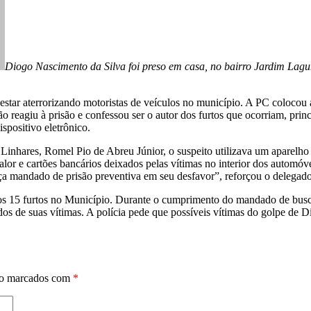
Diogo Nascimento da Silva foi preso em casa, no bairro Jardim Laguna 
de estar aterrorizando motoristas de veículos no município. A PC colocou
ão reagiu à prisão e confessou ser o autor dos furtos que ocorriam, pr
spositivo eletrônico.
Linhares, Romel Pio de Abreu Júnior, o suspeito utilizava um aparelho 
 valor e cartões bancários deixados pelas vítimas no interior dos autom
iça mandado de prisão preventiva em seu desfavor”, reforçou o delegado
os 15 furtos no Município. Durante o cumprimento do mandado de busca
dos de suas vítimas. A polícia pede que possíveis vítimas do golpe de 
ão marcados com
*