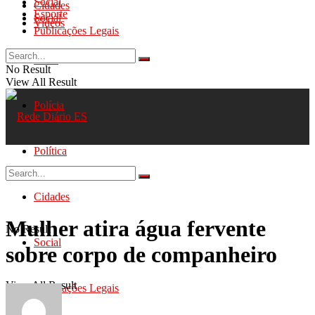
Social
Cidades
Esporte
Social
Videos
Publicações Legais
Geral
No Result
View All Result
Polícia
Política
Cidades
Mulher atira água fervente
No Result
Social
sobre corpo de companheiro
View All Result
Publicações Legais