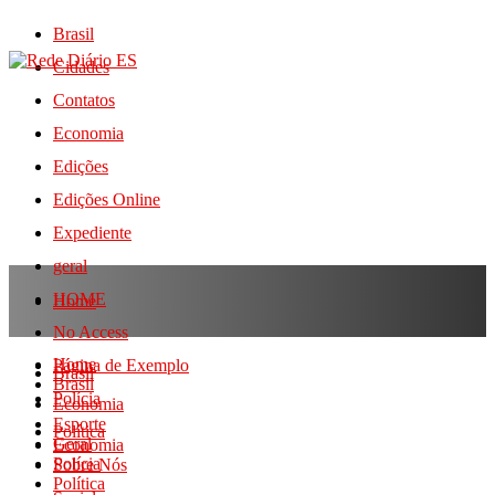
Brasil
Cidades
Contatos
Economia
Edições
Edições Online
Expediente
geral
HOME
Home
No Access
Home
Página de Exemplo
Brasil
Brasil
Polícia
Economia
Esporte
Política
Geral
Economia
Polícia
Sobre Nós
Política