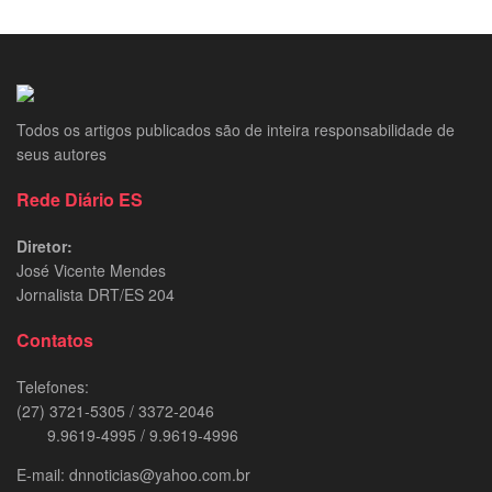
Todos os artigos publicados são de inteira responsabilidade de
seus autores
Rede Diário ES
Diretor:
José Vicente Mendes
Jornalista DRT/ES 204
Contatos
Telefones:
(27) 3721-5305 / 3372-2046
9.9619-4995 / 9.9619-4996
E-mail: dnnoticias@yahoo.com.br