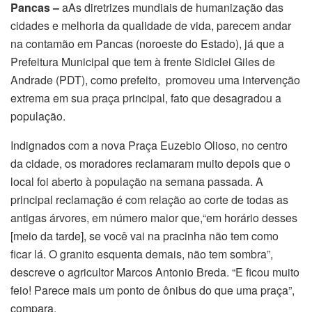
Pancas –
aAs diretrizes mundiais de humanização das
cidades e melhoria da qualidade de vida, parecem andar
na contamão em Pancas (noroeste do Estado), já que a
Prefeitura Municipal que tem à frente Sidiclei Giles de
Andrade (PDT), como prefeito, promoveu uma intervenção
extrema em sua praça principal, fato que desagradou a
população.
Indignados com a nova Praça Euzebio Olioso, no centro
da cidade, os moradores reclamaram muito depois que o
local foi aberto à população na semana passada. A
principal reclamação é com relação ao corte de todas as
antigas árvores, em número maior que,“em horário desses
[meio da tarde], se você vai na pracinha não tem como
ficar lá. O granito esquenta demais, não tem sombra”,
descreve o agricultor Marcos Antonio Breda. “E ficou muito
feio! Parece mais um ponto de ônibus do que uma praça”,
compara.