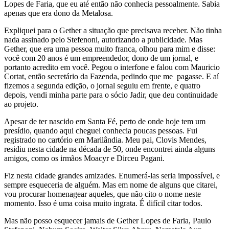
Lopes de Faria, que eu até então não conhecia pessoalmente. Sabia
apenas que era dono da Metalosa.
Expliquei para o Gether a situação que precisava receber. Não tinha
nada assinado pelo Stefenoni, autorizando a publicidade. Mas
Gether, que era uma pessoa muito franca, olhou para mim e disse:
você com 20 anos é um empreendedor, dono de um jornal, e
portanto acredito em você. Pegou o interfone e falou com Mauricio
Cortat, então secretário da Fazenda, pedindo que me pagasse. E aí
fizemos a segunda edição, o jornal seguiu em frente, e quatro
depois, vendi minha parte para o sócio Jadir, que deu continuidade
ao projeto.
Apesar de ter nascido em Santa Fé, perto de onde hoje tem um
presídio, quando aqui cheguei conhecia poucas pessoas. Fui
registrado no cartório em Marilândia. Meu pai, Clovis Mendes,
residiu nesta cidade na década de 50, onde encontrei ainda alguns
amigos, como os irmãos Moacyr e Dirceu Pagani.
Fiz nesta cidade grandes amizades. Enumerá-las seria impossível, e
sempre esqueceria de alguém. Mas em nome de alguns que citarei,
vou procurar homenagear aqueles, que não cito o nome neste
momento. Isso é uma coisa muito ingrata. É difícil citar todos.
Mas não posso esquecer jamais de Gether Lopes de Faria, Paulo