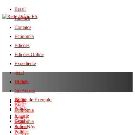
Brasil
Cidades
Contatos
Economia
Edições
Edições Online
Expediente
geral
HOME
Home
No Access
Home
Página de Exemplo
Brasil
Brasil
Polícia
Economia
Esporte
Política
Geral
Economia
Polícia
Sobre Nós
Política