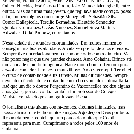
Stefenoni, Nahum Soeiro, Walter Silva Abreu, Nametala Aun,
Odilon Nicchio, José Carlos Fardin, João Manoel Meneghelli, entre
outros. Mas da turma mais jovem, que regulava idade comigo, posso
citar, também alguns como Jorge Meneghelli, Sebastião Silva,
Osmar Dallapicola, Tercilio Bernadina, Eleutério Schneider,
Quinkas Guimarães, Ozéas Ximenes, Samuel Silva Martins,
Adwaltar ‘Dida’ Brunow, entre tantos.
Nesta cidade tive grandes oportunidades. Em muitos momentos
consegui uma boa estabilidade. A vida sempre foi de altos e baixos.
Sempre tive um relacionamento de amor e ódio com o dinheiro. Mas
não posso negar que tive grandes chances. Amo Colatina. Brinco até
que a cidade é muito fotogênica. Não é muito bonita. Tem um por-
do-sol encantador. Um povo maravilhoso. Amo viver aqui. Terminei
o curso de contabilidade e fiz Direito. Muitas dificuldades. Sempre
devendo a faculdade, e contando com a boa vontade da dona Ilária.
Até que um dia o doutor Pergentino de Vasconcellos me deu alguns
anos grátis; por sua conta. Também fui professor do Colégio
Marista, convidado pela amiga Jussara Richa.
O jornalismo trás alguns contra-tempos, algumas inimizades, mas
posso afirmar que tenho muitos amigos. Agradeço a Deus por tudo.
Resumidamente, contei aqui um pouco do muito que Colatina
representa para mim. Cumprimento a todos pelos 100 anos de
Colatina.