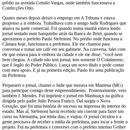
prédio na avenida Getulio Vargas, onde também funcionava a
Confecções Otto.
Quatro meses depois deixei o emprego em A Tribuna e estava
propenso a ir embora. Trabalhava com o amigo Jadir Rodrigues que
atuava na parte comercial. Foi quando numa manhã estava lendo
jornal sentado num banquinho atrás da Banca do Briel, quando se
aproximou o prefeito Paulo Stefenoni. No prédio onde funciona a
Câmara hoje, funcionava a prefeitura. Ele me chamou para
conversar e tomar um café em seu gabinete. Na conversa, falei com
ele que estava para ir embora da cidade e ele me disse: “você nem
bem chegou. A cidade não tem jornal, tem somente O Colatinense,
que é órgão do Poder Público. Lança um novo título e pode contar
com meu apoio. E já na primeira edição, Paulo fez uma publicação
da Prefeitura.
Prepararei o jornal, chamei o Jadir que morava em Mantena (MG)
para participar comigo deste empreendimento. Posteriormente, veio
também J. Mendes. Fui imprimir o jornal em Manhuaçu na gráfica
dirigida pelo padre Julio Pessoa Franco. Daí surgiu o Nova
Geração, que foi uma história de sucesso na imprensa do interior do
estado. Mas aí, Stefenoni havia recebido um convite para fazer um
curso na Alemanha, por trinta dias, e viajou. O jornal circulou e a
gente precisava de receber a mídia da prefeitura, para tocar a frente o
projeto. Fui na prefeitura e conversei com o prefeito interino Gether