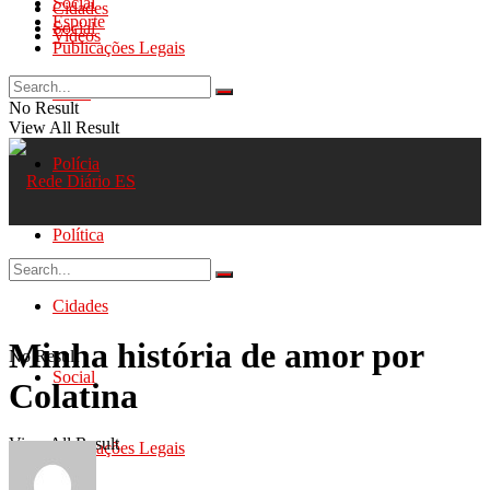
Social
Cidades
Esporte
Social
Videos
Publicações Legais
Geral
No Result
View All Result
Polícia
Política
Cidades
Minha história de amor por
No Result
Social
Colatina
View All Result
Publicações Legais