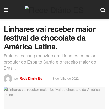
Linhares vai receber maior
festival de chocolate da
América Latina.
Fruto do cacau produzido em Linhares, o maior
produtor do Espírito Santo e o terceiro maior do
Brasil.
por
Rede Diario Es
18 de julho de 2022