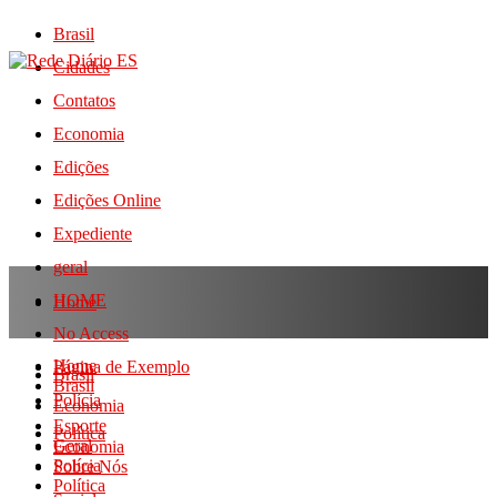
Brasil
Cidades
Contatos
Economia
Edições
Edições Online
Expediente
geral
HOME
Home
No Access
Home
Página de Exemplo
Brasil
Brasil
Polícia
Economia
Esporte
Política
Geral
Economia
Polícia
Sobre Nós
Política