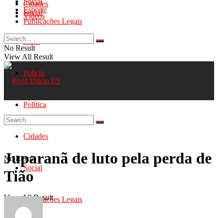
Social
Cidades
Esporte
Social
Videos
Publicações Legais
Geral
No Result
View All Result
Polícia
Política
Cidades
Juparanã de luto pela perda de
No Result
Social
Tião
View All Result
Publicações Legais