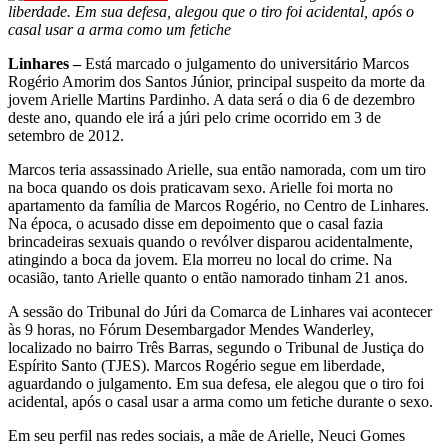
liberdade. Em sua defesa, alegou que o tiro foi acidental, após o
casal usar a arma como um fetiche
Linhares –
Está marcado o julgamento do universitário Marcos
Rogério Amorim dos Santos Júnior, principal suspeito da morte da
jovem Arielle Martins Pardinho. A data será o dia 6 de dezembro
deste ano, quando ele irá a júri pelo crime ocorrido em 3 de
setembro de 2012.
Marcos teria assassinado Arielle, sua então namorada, com um tiro
na boca quando os dois praticavam sexo. Arielle foi morta no
apartamento da família de Marcos Rogério, no Centro de Linhares.
Na época, o acusado disse em depoimento que o casal fazia
brincadeiras sexuais quando o revólver disparou acidentalmente,
atingindo a boca da jovem. Ela morreu no local do crime. Na
ocasião, tanto Arielle quanto o então namorado tinham 21 anos.
A sessão do Tribunal do Júri da Comarca de Linhares vai acontecer
às 9 horas, no Fórum Desembargador Mendes Wanderley,
localizado no bairro Três Barras, segundo o Tribunal de Justiça do
Espírito Santo (TJES). Marcos Rogério segue em liberdade,
aguardando o julgamento. Em sua defesa, ele alegou que o tiro foi
acidental, após o casal usar a arma como um fetiche durante o sexo.
Em seu perfil nas redes sociais, a mãe de Arielle, Neuci Gomes