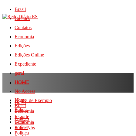
Brasil
Cidades
Contatos
Economia
Edições
Edições Online
Expediente
geral
HOME
Home
No Access
Home
Página de Exemplo
Brasil
Brasil
Polícia
Economia
Esporte
Política
Geral
Economia
Polícia
Sobre Nós
Política