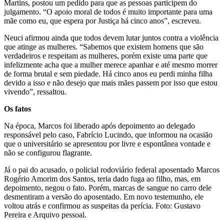
Martins, postou um pedido para que as pessoas participem do
julgamento. “O apoio moral de todos é muito importante para uma
mãe como eu, que espera por Justiça há cinco anos”, escreveu.
Neuci afirmou ainda que todos devem lutar juntos contra a violência
que atinge as mulheres. “Sabemos que existem homens que são
verdadeiros e respeitam as mulheres, porém existe uma parte que
infelizmente acha que a mulher merece apanhar e até mesmo morrer
de forma brutal e sem piedade. Há cinco anos eu perdi minha filha
devido a isso e não desejo que mais mães passem por isso que estou
vivendo”, ressaltou.
Os fatos
Na época, Marcos foi liberado após depoimento ao delegado
responsável pelo caso, Fabrício Lucindo, que informou na ocasião
que o universitário se apresentou por livre e espontânea vontade e
não se configurou flagrante.
Já o pai do acusado, o policial rodoviário federal aposentado Marcos
Rogério Amorim dos Santos, teria dado fuga ao filho, mas, em
depoimento, negou o fato. Porém, marcas de sangue no carro dele
desmentiram a versão do aposentado. Em novo testemunho, ele
voltou atrás e confirmou as suspeitas da perícia. Foto: Gustavo
Pereira e Arquivo pessoal.