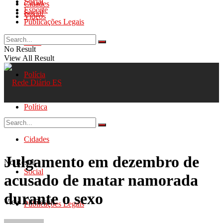
Social
Cidades
Esporte
Social
Videos
Publicações Legais
Geral
No Result
View All Result
Polícia
Política
Cidades
Julgamento em dezembro de
No Result
Social
acusado de matar namorada
durante o sexo
View All Result
Publicações Legais