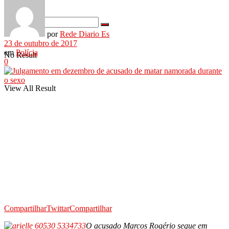
por
Rede Diario Es
23 de outubro de 2017
em
Polícia
No Result
0
View All Result
Compartilhar
Twittar
Compartilhar
O acusado Marcos Rogério segue em