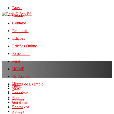
Brasil
Cidades
Contatos
Economia
Edições
Edições Online
Expediente
geral
HOME
Home
No Access
Home
Página de Exemplo
Brasil
Brasil
Polícia
Economia
Esporte
Política
Geral
Economia
Polícia
Sobre Nós
Política