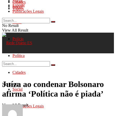
Social
Cidades
Esporte
Social
Videos
Publicações Legais
Geral
No Result
View All Result
Polícia
Política
Cidades
Juíza ao condenar Bolsonaro
No Result
Social
afirma ‘Política não é piada’
View All Result
Publicações Legais