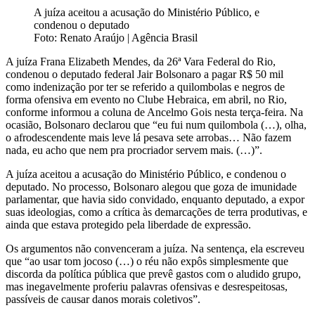
A juíza aceitou a acusação do Ministério Público, e
condenou o deputado
Foto: Renato Araújo | Agência Brasil
A juíza Frana Elizabeth Mendes, da 26ª Vara Federal do Rio,
condenou o deputado federal Jair Bolsonaro a pagar R$ 50 mil
como indenização por ter se referido a quilombolas e negros de
forma ofensiva em evento no Clube Hebraica, em abril, no Rio,
conforme informou a coluna de Ancelmo Gois nesta terça-feira. Na
ocasião, Bolsonaro declarou que “eu fui num quilombola (…), olha,
o afrodescendente mais leve lá pesava sete arrobas… Não fazem
nada, eu acho que nem pra procriador servem mais. (…)”.
A juíza aceitou a acusação do Ministério Público, e condenou o
deputado. No processo, Bolsonaro alegou que goza de imunidade
parlamentar, que havia sido convidado, enquanto deputado, a expor
suas ideologias, como a crítica às demarcações de terra produtivas, e
ainda que estava protegido pela liberdade de expressão.
Os argumentos não convenceram a juíza. Na sentença, ela escreveu
que “ao usar tom jocoso (…) o réu não expôs simplesmente que
discorda da política pública que prevê gastos com o aludido grupo,
mas inegavelmente proferiu palavras ofensivas e desrespeitosas,
passíveis de causar danos morais coletivos”.