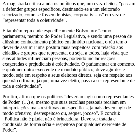
A magistrada critica ainda os políticos que, uma vez eleitos, “passam
a defender grupos específicos, destinando-se a um eleitorado
setorizado, como se fossem lobistas, corporativistas” em vez de
“representar toda a coletividade”.
E também repreende especificamente Bolsonaro: “como
parlamentar, membro do Poder Legislativo, e sendo uma pessoa de
altíssimo conhecimento público em âmbito nacional, o réu tem o
dever de assumir uma postura mais respeitosa com relação aos
cidadãos e grupos que representa, ou seja, a todos, haja vista que
suas atitudes influenciam pessoas, podendo incitar reações
exageradas e prejudiciais à coletividade. O parlamentar em comento,
e qualquer outro exercente de mandato público, deve agir deste
modo, seja em respeito a seus eleitores diretos, seja em respeito aos
que não o foram, já que, uma vez eleito, passa a ser representante de
toda a coletividade”.
Por fim, afirma que os políticos “deveriam agir como representantes
de Poder, (…) e, mesmo que suas escolhas pessoais recaiam em
interpretações mais restritivas ou específicas, jamais devem agir de
modo ofensivo, desrespeitoso ou, sequer, jocoso”. E conclui:
“Política não é piada, não é brincadeira. Deve ser tratada e
conduzida de forma séria e respeitosa por qualquer exercente de
Poder”.