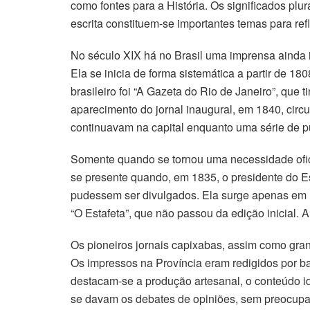
como fontes para a História. Os significados plu
escrita constituem-se importantes temas para ref
No século XIX há no Brasil uma imprensa ainda i
Ela se inicia de forma sistemática a partir de 1
brasileiro foi “A Gazeta do Rio de Janeiro”, que 
aparecimento do jornal inaugural, em 1840, circ
continuavam na capital enquanto uma série de pu
Somente quando se tornou uma necessidade ofici
se presente quando, em 1835, o presidente do Es
pudessem ser divulgados. Ela surge apenas em 184
“O Estafeta”, que não passou da edição inicial.
Os pioneiros jornais capixabas, assim como grande
Os impressos na Província eram redigidos por ba
destacam-se a produção artesanal, o conteúdo ide
se davam os debates de opiniões, sem preocupaç