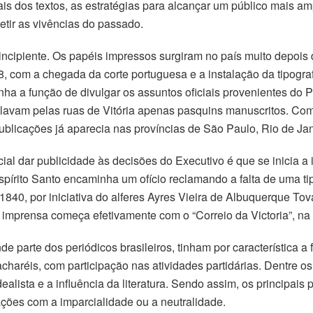
rais dos textos, as estratégias para alcançar um público mais a
letir as vivências do passado.
ncipiente. Os papéis impressos surgiram no país muito depois 
808, com a chegada da corte portuguesa e a instalação da tipogr
tinha a função de divulgar os assuntos oficiais provenientes do 
ulavam pelas ruas de Vitória apenas pasquins manuscritos. Com
blicações já aparecia nas províncias de São Paulo, Rio de Jan
al dar publicidade às decisões do Executivo é que se inicia 
pírito Santo encaminha um ofício reclamando a falta de uma ti
0, por iniciativa do alferes Ayres Vieira de Albuquerque Tovar
 A imprensa começa efetivamente com o “Correio da Victoria”, n
 parte dos periódicos brasileiros, tinham por característica a f
charéis, com participação nas atividades partidárias. Dentre 
alista e a influência da literatura. Sendo assim, os principais
ões com a imparcialidade ou a neutralidade.