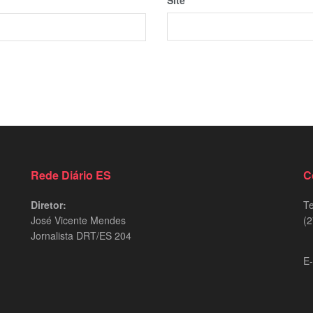
Rede Diário ES
C
Diretor:
Te
José Vicente Mendes
(2
Jornalista DRT/ES 204
9
E-
d