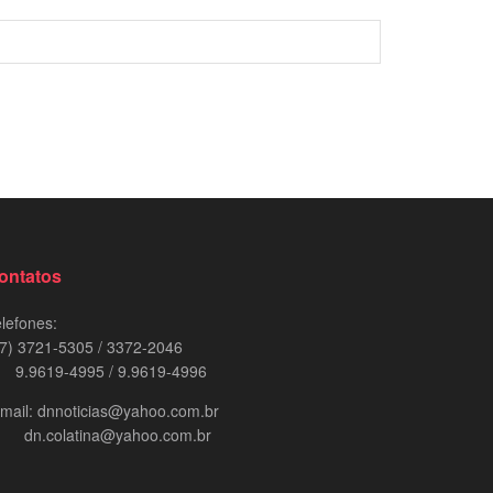
ontatos
lefones:
7) 3721-5305 / 3372-2046
.9619-4995 / 9.9619-4996
mail: dnnoticias@yahoo.com.br
n.colatina@yahoo.com.br