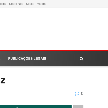
lítica
Sobre Nós
Social
Videos
L
PUBLICAÇÕES LEGAIS
uz
0