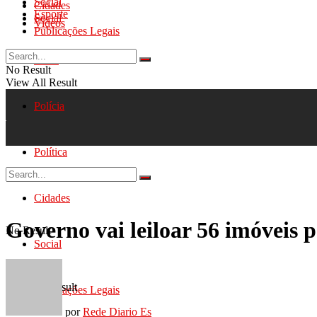
Social
Cidades
Esporte
Social
Videos
Publicações Legais
Geral
No Result
View All Result
Polícia
Política
Cidades
Governo vai leiloar 56 imóveis 
No Result
Social
View All Result
Publicações Legais
por
Rede Diario Es