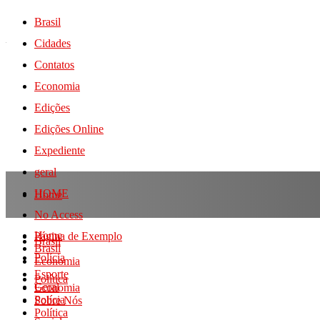
Brasil
Cidades
Contatos
Economia
Edições
Edições Online
Expediente
geral
HOME
Home
No Access
Home
Página de Exemplo
Brasil
Brasil
Polícia
Economia
Esporte
Política
Geral
Economia
Polícia
Sobre Nós
Política