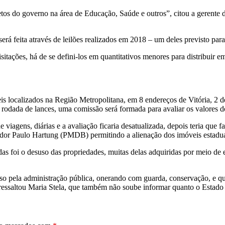
tos do governo na área de Educação, Saúde e outros”, citou a gerente 
erá feita através de leilões realizados em 2018 – um deles previsto para
tações, há de se defini-los em quantitativos menores para distribuir e
s localizados na Região Metropolitana, em 8 endereços de Vitória, 2 de
a rodada de lances, uma comissão será formada para avaliar os valores
agens, diárias e a avaliação ficaria desatualizada, depois teria que faz
nador Paulo Hartung (PMDB) permitindo a alienação dos imóveis estadua
ndas foi o desuso das propriedades, muitas delas adquiridas por meio d
so pela administração pública, onerando com guarda, conservação, e q
, ressaltou Maria Stela, que também não soube informar quanto o Estado