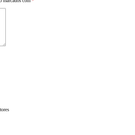
ão marcados com
*
tores