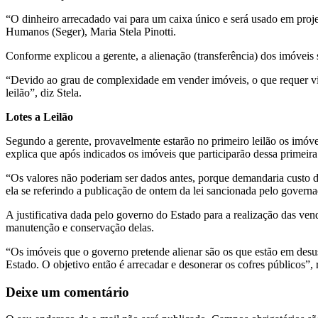
“O dinheiro arrecadado vai para um caixa único e será usado em proje
Humanos (Seger), Maria Stela Pinotti.
Conforme explicou a gerente, a alienação (transferência) dos imóveis s
“Devido ao grau de complexidade em vender imóveis, o que requer visi
leilão”, diz Stela.
Lotes a Leilão
Segundo a gerente, provavelmente estarão no primeiro leilão os imóvei
explica que após indicados os imóveis que participarão dessa primeir
“Os valores não poderiam ser dados antes, porque demandaria custo de vi
ela se referindo a publicação de ontem da lei sancionada pelo gover
A justificativa dada pelo governo do Estado para a realização das ve
manutenção e conservação delas.
“Os imóveis que o governo pretende alienar são os que estão em desu
Estado. O objetivo então é arrecadar e desonerar os cofres públicos”
Deixe um comentário