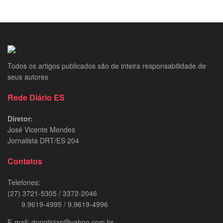
Todos os artigos publicados são de inteira responsabilidade de
seus autores
Rede Diário ES
Diretor:
José Vicente Mendes
Jornalista DRT/ES 204
Contatos
Telefones:
(27) 3721-5305 / 3372-2046
9.9619-4995 / 9.9619-4996
E-mail: dnnoticias@yahoo.com.br