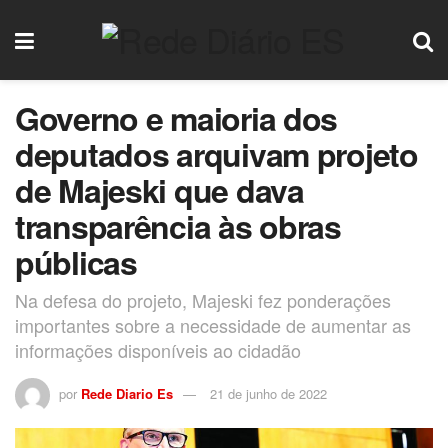
Governo e maioria dos
deputados arquivam projeto
de Majeski que dava
transparência às obras
públicas
Na defesa do projeto, Majeski fez ponderações
importantes sobre a necessidade de aumentar as
informações disponíveis ao cidadão
por
Rede Diario Es
21 de junho de 2022