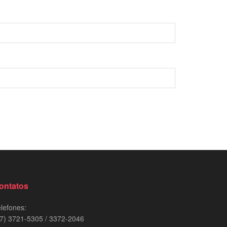
ontatos
lefones:
7) 3721-5305 / 3372-2046