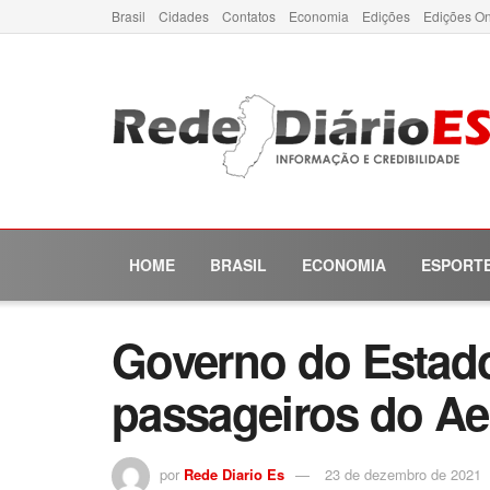
Brasil
Cidades
Contatos
Economia
Edições
Edições On
HOME
BRASIL
ECONOMIA
ESPORT
Governo do Estado 
passageiros do Ae
por
Rede Diario Es
23 de dezembro de 2021