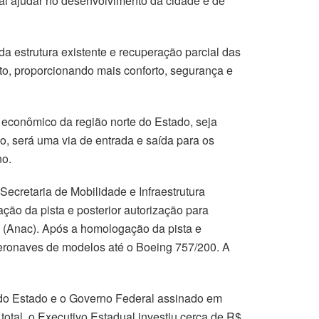
ai ajudar no desenvolvimento da cidade e de
a estrutura existente e recuperação parcial das
o, proporcionando mais conforto, segurança e
 econômico da região norte do Estado, seja
so, será uma via de entrada e saída para os
no.
ecretaria de Mobilidade e Infraestrutura
o da pista e posterior autorização para
l (Anac). Após a homologação da pista e
aeronaves de modelos até o Boeing 757/200. A
o do Estado e o Governo Federal assinado em
otal, o Executivo Estadual investiu cerca de R$