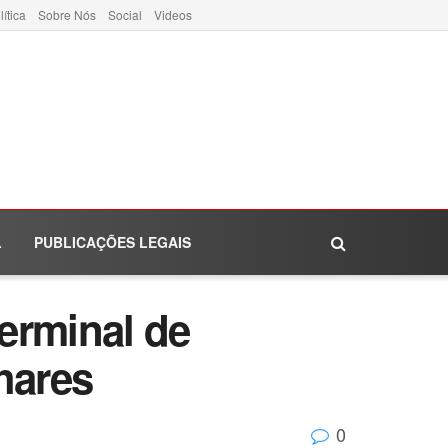
lítica
Sobre Nós
Social
Videos
L
PUBLICAÇÕES LEGAIS
terminal de
hares
0