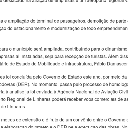
se destacado na atração de empresas e um aeroporto regional v
 e ampliação do terminal de passageiros, demolição de parte d
ação do estacionamento e modernização de todo empreendiment
para o município será ampliada, contribuindo para o dinamismo
presas ali instaladas, seja para recepção de turistas. Além dis
tário de Estado de Mobilidade e Infraestrutura, Fábio Damasce
es foi concluída pelo Governo do Estado este ano, por meio da S
odovias (DER). No momento, passa pelo processo de homologaçã
 à análise já foi enviada à Agência Nacional de Aviação Civi
rto Regional de Linhares poderá receber voos comerciais de 
 de Linhares.
0 metros de extensão e é fruto de um convênio entre o Govern
 elaboração do projeto e o DER pela execução das obras. No t