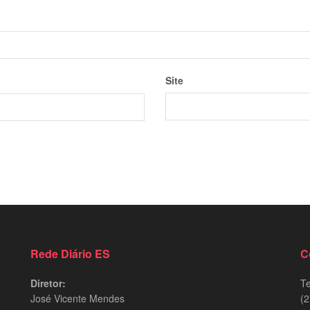
Site
Rede Diário ES
C
Diretor:
Te
José Vicente Mendes
(2