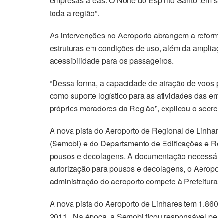
empresas áreas. O Norte do Espírito Santo tem 
toda a região”.
As intervenções no Aeroporto abrangem a reforma
estruturas em condições de uso, além da ampli
acessibilidade para os passageiros.
“Dessa forma, a capacidade de atração de voos 
como suporte logístico para as atividades das em
próprios moradores da Região”, explicou o secre
A nova pista do Aeroporto de Regional de Linhar
(Semobi) e do Departamento de Edificações e R
pousos e decolagens. A documentação necessária
autorização para pousos e decolagens, o Aeropo
administração do aeroporto compete à Prefeitura
A nova pista do Aeroporto de Linhares tem 1.86
2011. Na época, a Semobi ficou responsável pela