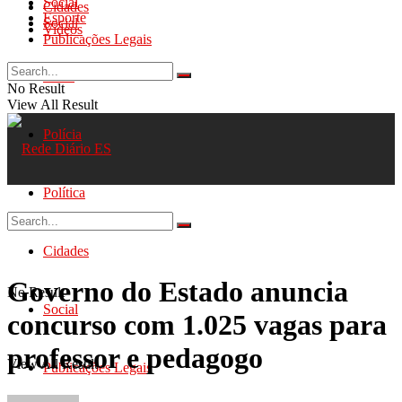
Social
Cidades
Esporte
Social
Videos
Publicações Legais
Geral
No Result
View All Result
Polícia
Política
Cidades
Governo do Estado anuncia
No Result
Social
concurso com 1.025 vagas para
professor e pedagogo
View All Result
Publicações Legais