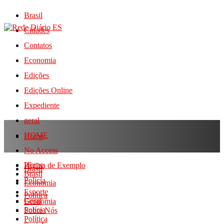
Brasil
Cidades
Contatos
Economia
Edições
Edições Online
Expediente
geral
HOME
Home
No Access
Home
Página de Exemplo
Brasil
Brasil
Polícia
Economia
Esporte
Política
Geral
Economia
Polícia
Sobre Nós
Política