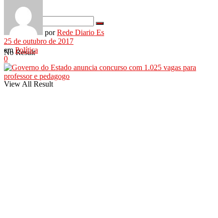
por
Rede Diario Es
25 de outubro de 2017
em
Política
No Result
0
View All Result