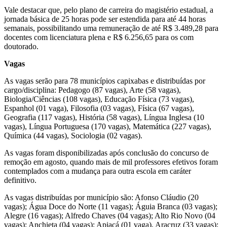
Vale destacar que, pelo plano de carreira do magistério estadual, a
jornada básica de 25 horas pode ser estendida para até 44 horas
semanais, possibilitando uma remuneração de até R$ 3.489,28 para
docentes com licenciatura plena e R$ 6.256,65 para os com
doutorado.
Vagas
As vagas serão para 78 municípios capixabas e distribuídas por
cargo/disciplina: Pedagogo (87 vagas), Arte (58 vagas),
Biologia/Ciências (108 vagas), Educação Física (73 vagas),
Espanhol (01 vaga), Filosofia (03 vagas), Física (67 vagas),
Geografia (117 vagas), História (58 vagas), Língua Inglesa (10
vagas), Língua Portuguesa (170 vagas), Matemática (227 vagas),
Química (44 vagas), Sociologia (02 vagas).
As vagas foram disponibilizadas após conclusão do concurso de
remoção em agosto, quando mais de mil professores efetivos foram
contemplados com a mudança para outra escola em caráter
definitivo.
As vagas distribuídas por município são: Afonso Cláudio (20
vagas); Água Doce do Norte (11 vagas); Águia Branca (03 vagas);
Alegre (16 vagas); Alfredo Chaves (04 vagas); Alto Rio Novo (04
vagas); Anchieta (04 vagas); Apiacá (01 vaga), Aracruz (33 vagas);