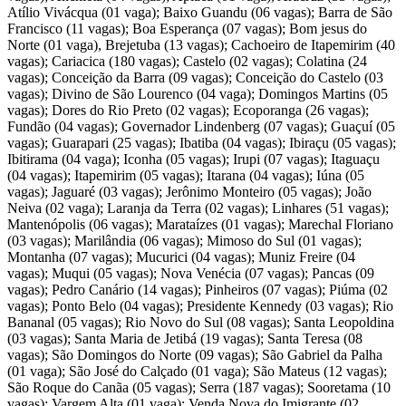
Atílio Vivácqua (01 vaga); Baixo Guandu (06 vagas); Barra de São
Francisco (11 vagas); Boa Esperança (07 vagas); Bom jesus do
Norte (01 vaga), Brejetuba (13 vagas); Cachoeiro de Itapemirim (40
vagas); Cariacica (180 vagas); Castelo (02 vagas); Colatina (24
vagas); Conceição da Barra (09 vagas); Conceição do Castelo (03
vagas); Divino de São Lourenco (04 vaga); Domingos Martins (05
vagas); Dores do Rio Preto (02 vagas); Ecoporanga (26 vagas);
Fundão (04 vagas); Governador Lindenberg (07 vagas); Guaçuí (05
vagas); Guarapari (25 vagas); Ibatiba (04 vagas); Ibiraçu (05 vagas);
Ibitirama (04 vaga); Iconha (05 vagas); Irupi (07 vagas); Itaguaçu
(04 vagas); Itapemirim (05 vagas); Itarana (04 vagas); Iúna (05
vagas); Jaguaré (03 vagas); Jerônimo Monteiro (05 vagas); João
Neiva (02 vaga); Laranja da Terra (02 vagas); Linhares (51 vagas);
Mantenópolis (06 vagas); Marataízes (01 vagas); Marechal Floriano
(03 vagas); Marilândia (06 vagas); Mimoso do Sul (01 vagas);
Montanha (07 vagas); Mucurici (04 vagas); Muniz Freire (04
vagas); Muqui (05 vagas); Nova Venécia (07 vagas); Pancas (09
vagas); Pedro Canário (14 vagas); Pinheiros (07 vagas); Piúma (02
vagas); Ponto Belo (04 vagas); Presidente Kennedy (03 vagas); Rio
Bananal (05 vagas); Rio Novo do Sul (08 vagas); Santa Leopoldina
(03 vagas); Santa Maria de Jetibá (19 vagas); Santa Teresa (08
vagas); São Domingos do Norte (09 vagas); São Gabriel da Palha
(01 vaga); São José do Calçado (01 vaga); São Mateus (12 vagas);
São Roque do Canãa (05 vagas); Serra (187 vagas); Sooretama (10
vagas); Vargem Alta (01 vaga); Venda Nova do Imigrante (02