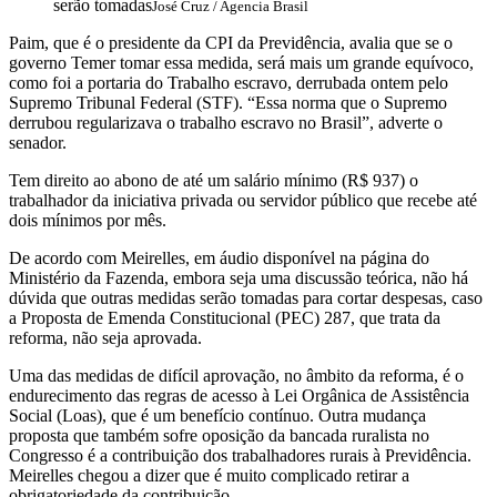
serão tomadas
José Cruz / Agencia Brasil
Paim, que é o presidente da CPI da Previdência, avalia que se o
governo Temer tomar essa medida, será mais um grande equívoco,
como foi a portaria do Trabalho escravo, derrubada ontem pelo
Supremo Tribunal Federal (STF). “Essa norma que o Supremo
derrubou regularizava o trabalho escravo no Brasil”, adverte o
senador.
Tem direito ao abono de até um salário mínimo (R$ 937) o
trabalhador da iniciativa privada ou servidor público que recebe até
dois mínimos por mês.
De acordo com Meirelles, em áudio disponível na página do
Ministério da Fazenda, embora seja uma discussão teórica, não há
dúvida que outras medidas serão tomadas para cortar despesas, caso
a Proposta de Emenda Constitucional (PEC) 287, que trata da
reforma, não seja aprovada.
Uma das medidas de difícil aprovação, no âmbito da reforma, é o
endurecimento das regras de acesso à Lei Orgânica de Assistência
Social (Loas), que é um benefício contínuo. Outra mudança
proposta que também sofre oposição da bancada ruralista no
Congresso é a contribuição dos trabalhadores rurais à Previdência.
Meirelles chegou a dizer que é muito complicado retirar a
obrigatoriedade da contribuição.