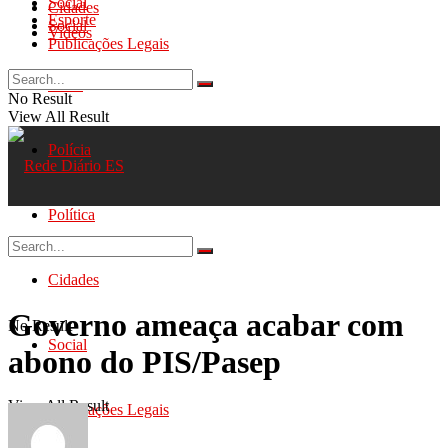
Social
Cidades
Esporte
Social
Videos
Publicações Legais
Geral
No Result
View All Result
Polícia
Política
Cidades
Governo ameaça acabar com
No Result
Social
abono do PIS/Pasep
View All Result
Publicações Legais