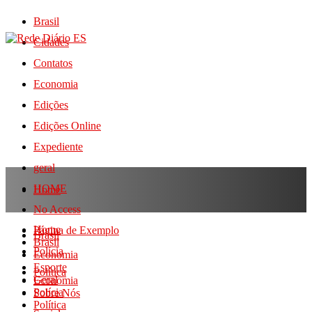
Brasil
Cidades
Contatos
Economia
Edições
Edições Online
Expediente
geral
HOME
Home
No Access
Home
Página de Exemplo
Brasil
Brasil
Polícia
Economia
Esporte
Política
Geral
Economia
Polícia
Sobre Nós
Política