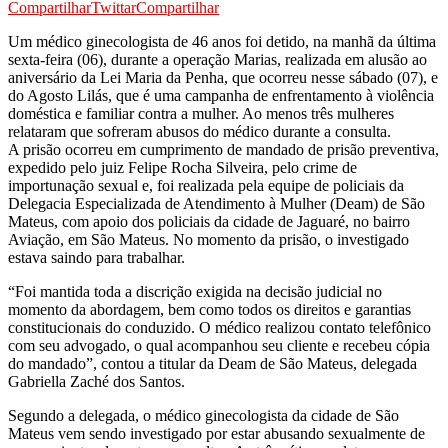
Compartilhar
Twittar
Compartilhar
Um médico ginecologista de 46 anos foi detido, na manhã da última
sexta-feira (06), durante a operação Marias, realizada em alusão ao
aniversário da Lei Maria da Penha, que ocorreu nesse sábado (07), e
do Agosto Lilás, que é uma campanha de enfrentamento à violência
doméstica e familiar contra a mulher. Ao menos três mulheres
relataram que sofreram abusos do médico durante a consulta.
A prisão ocorreu em cumprimento de mandado de prisão preventiva,
expedido pelo juiz Felipe Rocha Silveira, pelo crime de
importunação sexual e, foi realizada pela equipe de policiais da
Delegacia Especializada de Atendimento à Mulher (Deam) de São
Mateus, com apoio dos policiais da cidade de Jaguaré, no bairro
Aviação, em São Mateus. No momento da prisão, o investigado
estava saindo para trabalhar.
“Foi mantida toda a discrição exigida na decisão judicial no
momento da abordagem, bem como todos os direitos e garantias
constitucionais do conduzido. O médico realizou contato telefônico
com seu advogado, o qual acompanhou seu cliente e recebeu cópia
do mandado”, contou a titular da Deam de São Mateus, delegada
Gabriella Zaché dos Santos.
Segundo a delegada, o médico ginecologista da cidade de São
Mateus vem sendo investigado por estar abusando sexualmente de