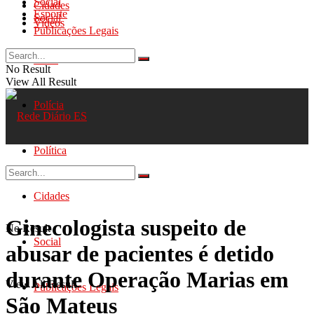
Social
Cidades
Esporte
Social
Videos
Publicações Legais
Geral
No Result
View All Result
Polícia
Política
Cidades
Ginecologista suspeito de
No Result
Social
abusar de pacientes é detido
durante Operação Marias em
View All Result
Publicações Legais
São Mateus