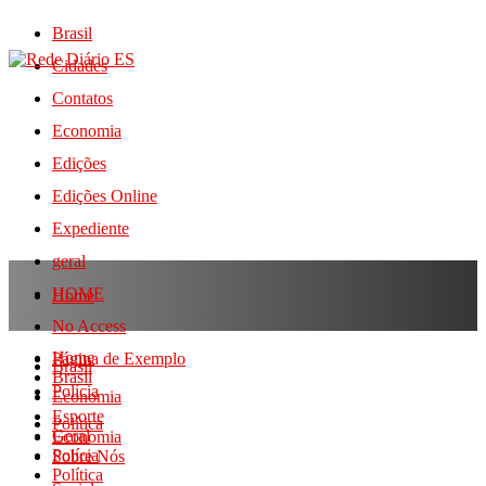
Brasil
Cidades
Contatos
Economia
Edições
Edições Online
Expediente
geral
HOME
Home
No Access
Home
Página de Exemplo
Brasil
Brasil
Polícia
Economia
Esporte
Política
Geral
Economia
Polícia
Sobre Nós
Política