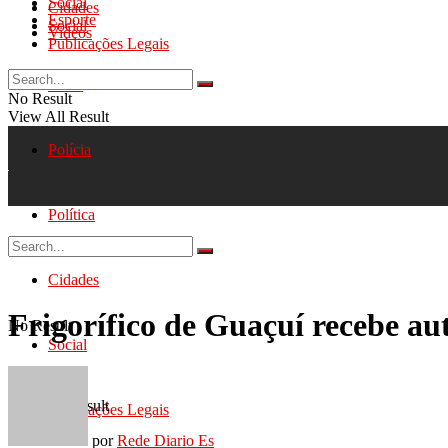
Social
Cidades
Esporte
Social
Videos
Publicações Legais
Geral
No Result
View All Result
Polícia
Política
Cidades
Frigorífico de Guaçuí recebe a
No Result
Social
View All Result
Publicações Legais
por
Rede Diario Es