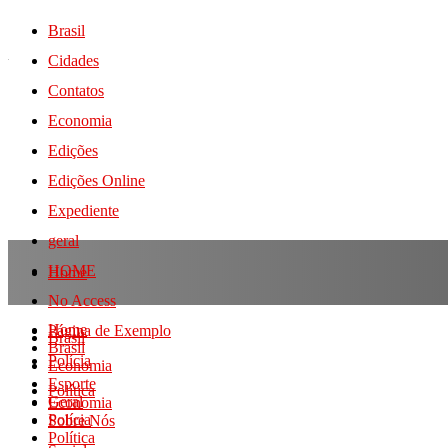
Brasil
Cidades
Contatos
Economia
Edições
Edições Online
Expediente
geral
HOME
Home
No Access
Home
Página de Exemplo
Brasil
Brasil
Polícia
Economia
Esporte
Política
Geral
Economia
Polícia
Sobre Nós
Política