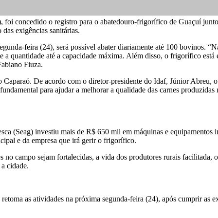
), foi concedido o registro para o abatedouro-frigorífico de Guaçuí jun
 das exigências sanitárias.
segunda-feira (24), será possível abater diariamente até 100 bovinos. “
a quantidade até a capacidade máxima. Além disso, o frigorífico está 
 Fabiano Fiuza.
do Caparaó. De acordo com o diretor-presidente do Idaf, Júnior Abreu,
undamental para ajudar a melhorar a qualidade das carnes produzidas n
Pesca (Seag) investiu mais de R$ 650 mil em máquinas e equipamentos i
al e da empresa que irá gerir o frigorífico.
 no campo sejam fortalecidas, a vida dos produtores rurais facilitada, o
a cidade.
 retoma as atividades na próxima segunda-feira (24), após cumprir as e