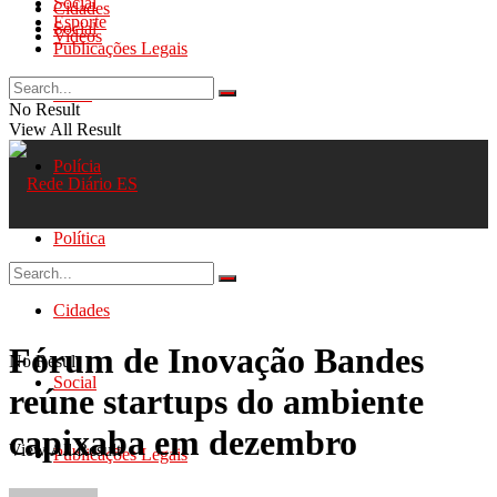
Social
Cidades
Esporte
Social
Videos
Publicações Legais
Geral
No Result
View All Result
Polícia
Política
Cidades
Fórum de Inovação Bandes
No Result
Social
reúne startups do ambiente
capixaba em dezembro
View All Result
Publicações Legais