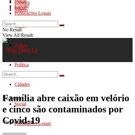
Social
Cidades
Esporte
Social
Videos
Publicações Legais
Geral
No Result
View All Result
Polícia
Política
Cidades
Família abre caixão em velório
No Result
Social
e cinco são contaminados por
Covid-19
View All Result
Publicações Legais