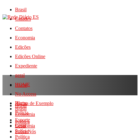
Brasil
Cidades
Contatos
Economia
Edições
Edições Online
Expediente
geral
HOME
Home
No Access
Home
Página de Exemplo
Brasil
Brasil
Polícia
Economia
Esporte
Política
Geral
Economia
Polícia
Sobre Nós
Política