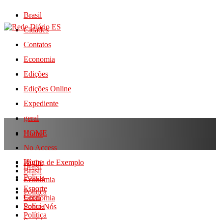
Brasil
Cidades
Contatos
Economia
Edições
Edições Online
Expediente
geral
HOME
Home
No Access
Home
Página de Exemplo
Brasil
Brasil
Polícia
Economia
Esporte
Política
Geral
Economia
Polícia
Sobre Nós
Política