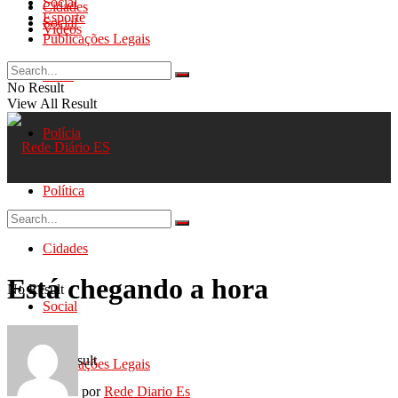
Social
Cidades
Esporte
Social
Videos
Publicações Legais
Geral
No Result
View All Result
Polícia
Política
Cidades
Está chegando a hora
No Result
Social
View All Result
Publicações Legais
por
Rede Diario Es