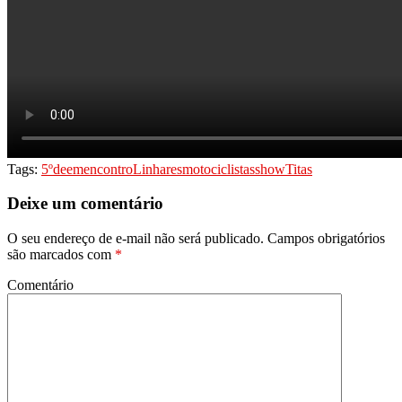
Tags:
5º
de
em
encontro
Linhares
motociclistas
show
Titas
Deixe um comentário
O seu endereço de e-mail não será publicado.
Campos obrigatórios
são marcados com
*
Comentário