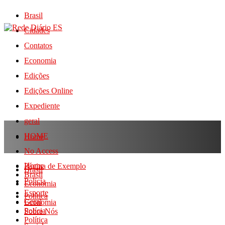
Brasil
Cidades
Contatos
Economia
Edições
Edições Online
Expediente
geral
HOME
Home
No Access
Home
Página de Exemplo
Brasil
Brasil
Polícia
Economia
Esporte
Política
Geral
Economia
Polícia
Sobre Nós
Política