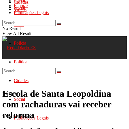
Social
Cidades
Esporte
Social
Videos
Publicações Legais
Geral
No Result
View All Result
Polícia
Política
Cidades
Escola de Santa Leopoldina
No Result
Social
com rachaduras vai receber
reforma
View All Result
Publicações Legais