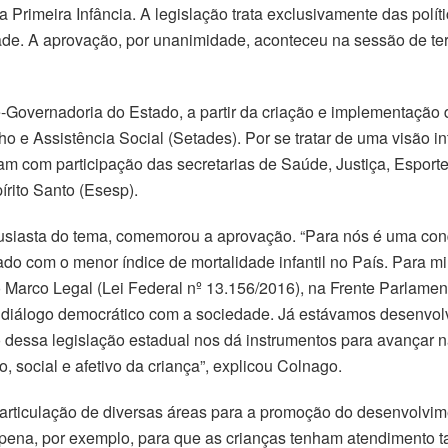
la Primeira Infância. A legislação trata exclusivamente das polít
ade. A aprovação, por unanimidade, aconteceu na sessão de terç
-Governadoria do Estado, a partir da criação e implementação 
o e Assistência Social (Setades). Por se tratar de uma visão 
ram com participação das secretarias de Saúde, Justiça, Espor
rito Santo (Esesp).
usiasta do tema, comemorou a aprovação. “Para nós é uma conq
com o menor índice de mortalidade infantil no País. Para mim, 
 Marco Legal (Lei Federal nº 13.156/2016), na Frente Parlamen
diálogo democrático com a sociedade. Já estávamos desenvolv
 dessa legislação estadual nos dá instrumentos para avançar n
, social e afetivo da criança”, explicou Colnago.
a articulação de diversas áreas para a promoção do desenvolvim
na, por exemplo, para que as crianças tenham atendimento tam