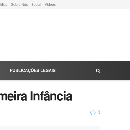
lítica
Sobre Nós
Social
Videos
L
PUBLICAÇÕES LEGAIS
meira Infância
0