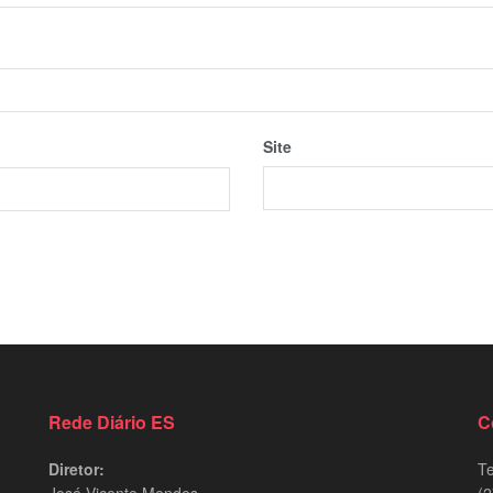
Site
Rede Diário ES
C
Diretor:
Te