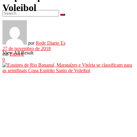
Voleibol
No Result
por
Rede Diario Es
27 de novembro de 2018
View All Result
em
Esporte
0