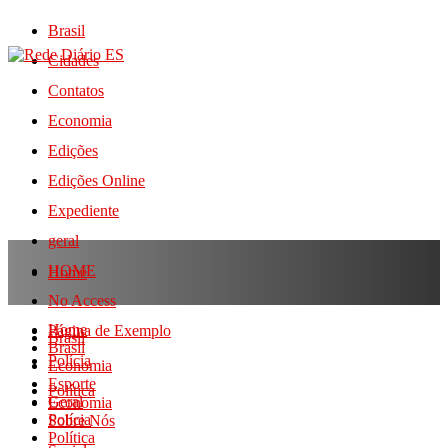
Brasil
Cidades
Contatos
Economia
Edições
Edições Online
Expediente
geral
HOME
Home
No Access
Home
Página de Exemplo
Brasil
Brasil
Polícia
Economia
Esporte
Política
Geral
Economia
Polícia
Sobre Nós
Política