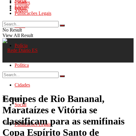
Social
Cidades
Esporte
Social
Videos
Publicações Legais
Geral
No Result
View All Result
Polícia
Política
Cidades
Equipes de Rio Bananal,
No Result
Social
Marataízes e Vitória se
classificam para as semifinais
View All Result
Publicações Legais
Copa Espírito Santo de