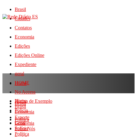
Brasil
Cidades
Contatos
Economia
Edições
Edições Online
Expediente
geral
HOME
Home
No Access
Home
Página de Exemplo
Brasil
Brasil
Polícia
Economia
Esporte
Política
Geral
Economia
Polícia
Sobre Nós
Política