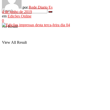
por
Rede Diario Es
4 de junho de 2019
em
Edições Online
0
No Result
View All Result