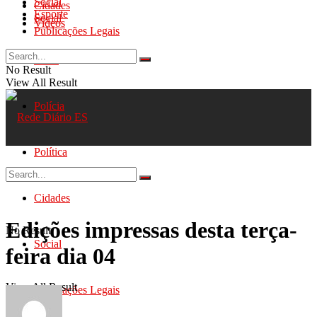
Social
Cidades
Esporte
Social
Videos
Publicações Legais
Geral
No Result
View All Result
Polícia
Política
Cidades
Edições impressas desta terça-
No Result
Social
feira dia 04
View All Result
Publicações Legais