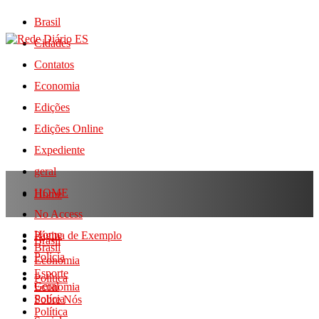
Brasil
Cidades
Contatos
Economia
Edições
Edições Online
Expediente
geral
HOME
Home
No Access
Home
Página de Exemplo
Brasil
Brasil
Polícia
Economia
Esporte
Política
Geral
Economia
Polícia
Sobre Nós
Política