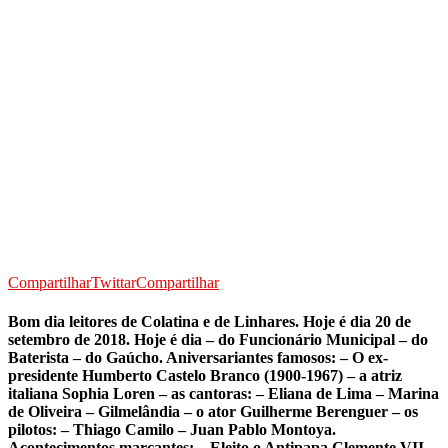
Compartilhar
Twittar
Compartilhar
Bom dia leitores de Colatina e de Linhares. Hoje é dia 20 de
setembro de 2018. Hoje é dia – do Funcionário Municipal – do
Baterista – do Gaúcho.
Aniversariantes famosos:
– O ex-
presidente Humberto Castelo Branco (1900-1967) – a atriz
italiana Sophia Loren – as cantoras: – Eliana de Lima – Marina
de Oliveira – Gilmelândia – o ator Guilherme Berenguer – os
pilotos: – Thiago Camilo – Juan Pablo Montoya.
Acontecimentos marcantes:
– Eleito o Antipapa Clemente VII,