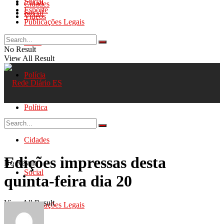
Social
Cidades
Esporte
Social
Videos
Publicações Legais
Geral
No Result
View All Result
Polícia
Política
Cidades
Edições impressas desta
No Result
Social
quinta-feira dia 20
View All Result
Publicações Legais