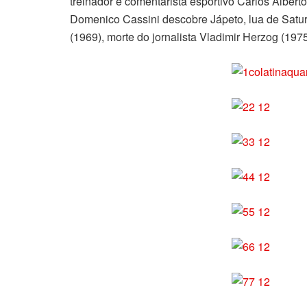
treinador e comentarista esportivo Carlos Albert
Domenico Cassini descobre Jápeto, lua de Saturno
(1969), morte do jornalista Vladimir Herzog (1975