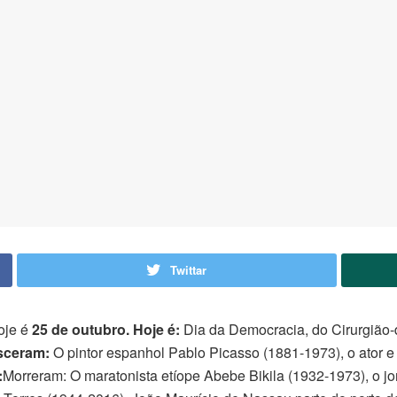
Twittar
Hoje é
25 de outubro. Hoje é:
Dia da Democracia, do Cirurgião-
sceram:
O pintor espanhol Pablo Picasso (1881-1973), o ator e
:
Morreram: O maratonista etíope Abebe Bikila (1932-1973), o jo