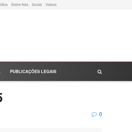
lítica
Sobre Nós
Social
Videos
L
PUBLICAÇÕES LEGAIS
5
0