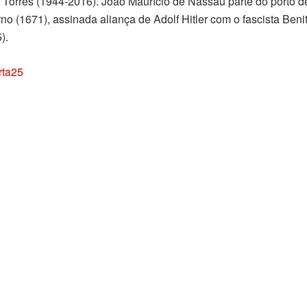
o Torres (1944-2016). João Maurício de Nassau parte do porto d
 (1671), assinada aliança de Adolf Hitler com o fascista Benito
).