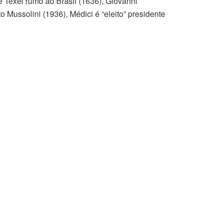
e Texel rumo ao Brasil (1636), Giovanni
 Mussolini (1936), Médici é “eleito” presidente