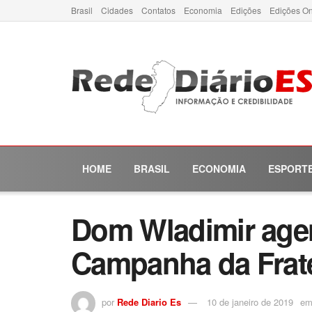
Brasil
Cidades
Contatos
Economia
Edições
Edições On
HOME
BRASIL
ECONOMIA
ESPORT
Dom Wladimir agen
Campanha da Frat
por
Rede Diario Es
10 de janeiro de 2019
e