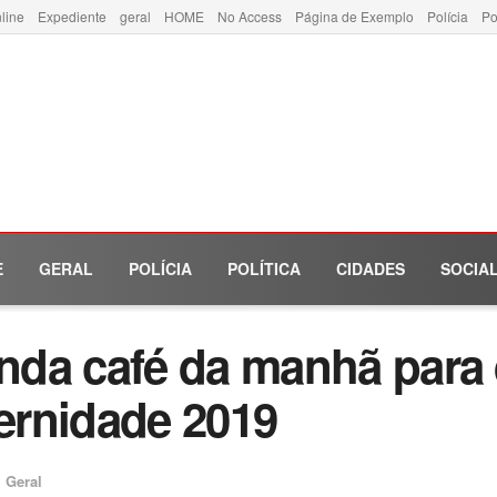
line
Expediente
geral
HOME
No Access
Página de Exemplo
Polícia
Po
E
GERAL
POLÍCIA
POLÍTICA
CIDADES
SOCIA
da café da manhã para 
ernidade 2019
m
Geral