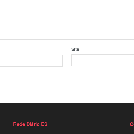
Site
Rede Diário ES
C